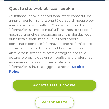
1.641 recensioni
Questo sito web utilizza i cookie
Eccellente (4,8)
Utilizziamo i cookie per personalizzare contenuti ed
Acquisti verificati
annunci, per fornire funzionalità dei social media e per
analizzare il nostro traffico. Condividiamo inoltre
informazioni sul modo in cui utilizza il nostro sito con i
nostri partner che si occupano di analisi dei dati web,
pubblicità e social media, i quali potrebbero
combinarle con altre informazioni che ha fornito loro
o che hanno raccolto dal suo utilizzo dei loro servizi.
Attraverso la sezione "Mostra dettagli" è possibile
gestire le proprie opzioni e modificare le preferenze
espresse in qualsiasi momento. Per maggiori
informazioni si invita a leggere la nostra
Cookie
Policy
Accetta tutti i cookie
Personalizza
€ 63
Vedi disponibilità
,93