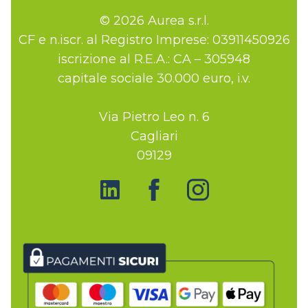
© 2026 Aurea s.r.l.
CF e n.iscr. al Registro Imprese: 03911450926
iscrizione al R.E.A.: CA – 305948
capitale sociale 30.000 euro, i.v.
Via Pietro Leo n. 6
Cagliari
09129