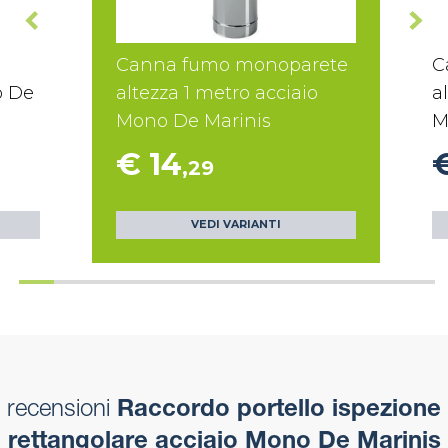
Canna fumo monoparete
C
o De
altezza 1 metro acciaio
a
Mono De Marinis
M
€ 14
,29
VEDI VARIANTI
recensioni
Raccordo portello ispezione
rettangolare acciaio Mono De Marinis