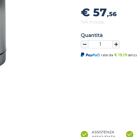
€ 57
,56
IVA inclusa
Quantità
3 rate da
€
19,19
senza
ASSISTENZA
ASSICURATA