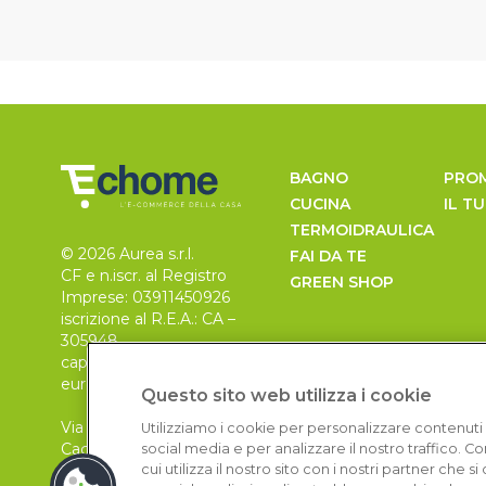
BAGNO
PRO
CUCINA
IL T
TERMOIDRAULICA
© 2026 Aurea s.r.l.
FAI DA TE
CF e n.iscr. al Registro
GREEN SHOP
Imprese: 03911450926
iscrizione al R.E.A.: CA –
305948
capitale sociale 30.000
euro, i.v.
Questo sito web utilizza i cookie
Via Pietro Leo n. 6
Utilizziamo i cookie per personalizzare contenuti 
Cagliari
social media e per analizzare il nostro traffico. 
09129
cui utilizza il nostro sito con i nostri partner che 