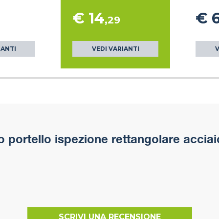
€ 14
€ 
,29
IANTI
VEDI VARIANTI
V
portello ispezione rettangolare accia
SCRIVI UNA RECENSIONE