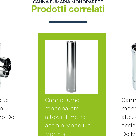
CANNA FUMARIA MONOPARETE
Prodotti correlati
tto T
Canna fumo
Cann
o
monoparete
mono
no De
altezza 1 metro
altez
acciaio Mono De
accia
Marinis
De M