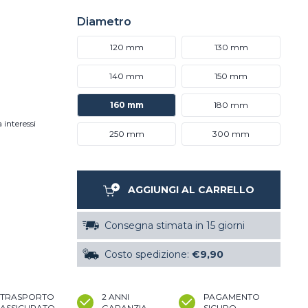
Diametro
120 mm
130 mm
140 mm
150 mm
160 mm
180 mm
 interessi
250 mm
300 mm
AGGIUNGI AL CARRELLO
Consegna stimata in 15 giorni
Costo spedizione:
€9,90
TRASPORTO
2 ANNI
PAGAMENTO
ASSICURATO
GARANZIA
SICURO