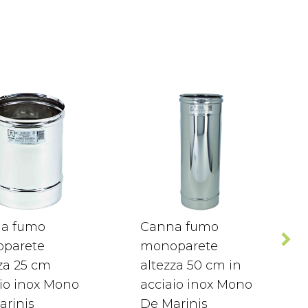
a fumo
Canna fumo
parete
monoparete
za 25 cm
altezza 50 cm in
io inox Mono
acciaio inox Mono
arinis
De Marinis