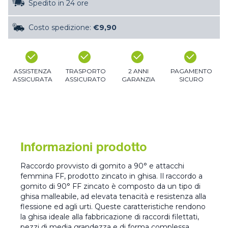
Spedito in 24 ore
Costo spedizione:
€9,90
ASSISTENZA
TRASPORTO
2 ANNI
PAGAMENTO
ASSICURATA
ASSICURATO
GARANZIA
SICURO
Informazioni prodotto
Raccordo provvisto di gomito a 90° e attacchi
femmina FF, prodotto zincato in ghisa. Il raccordo a
gomito di 90° FF zincato è composto da un tipo di
ghisa malleabile, ad elevata tenacità e resistenza alla
flessione ed agli urti. Queste caratteristiche rendono
la ghisa ideale alla fabbricazione di raccordi filettati,
pezzi di media grandezza e di forma complessa.