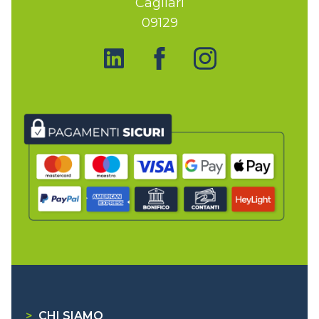
Cagliari
09129
>
CHI SIAMO