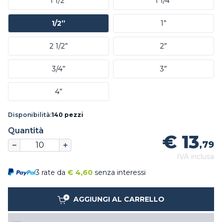
1 1/2”
1 1/4”
1/2”
1”
2 1/2”
2”
3/4”
3”
4”
Disponibilità:
140 pezzi
Quantità
€ 13
,79
IVA inclusa
3 rate da
€
4,60
senza interessi
AGGIUNGI AL CARRELLO