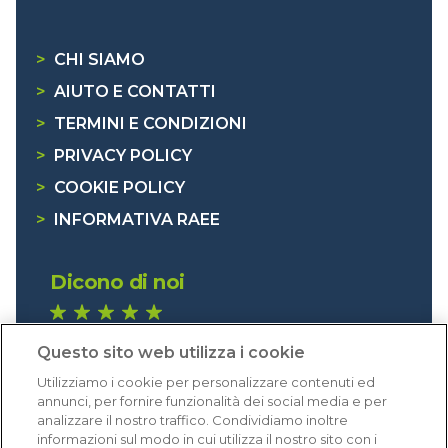
>
CHI SIAMO
>
AIUTO E CONTATTI
>
TERMINI E CONDIZIONI
>
PRIVACY POLICY
>
COOKIE POLICY
>
INFORMATIVA RAEE
Dicono di noi
1.641 recensioni
Questo sito web utilizza i cookie
Eccellente (4,8)
Utilizziamo i cookie per personalizzare contenuti ed
Acquisti verificati
annunci, per fornire funzionalità dei social media e per
analizzare il nostro traffico. Condividiamo inoltre
informazioni sul modo in cui utilizza il nostro sito con i