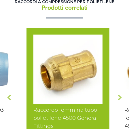
RACCORDI A COMPRESSIONE PER POLIETILENE
Prodotti correlati
03
Raccordo femmina tubo
R
polietilene 4500 General
f
Fittings
4