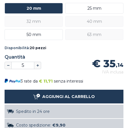
20 mm
25 mm
32 mm
40 mm
50 mm
63 mm
Disponibilità:
20 pezzi
Quantità
€ 35
,14
IVA inclusa
3 rate da
€
11,71
senza interessi
AGGIUNGI AL CARRELLO
Spedito in 24 ore
Costo spedizione:
€9,90