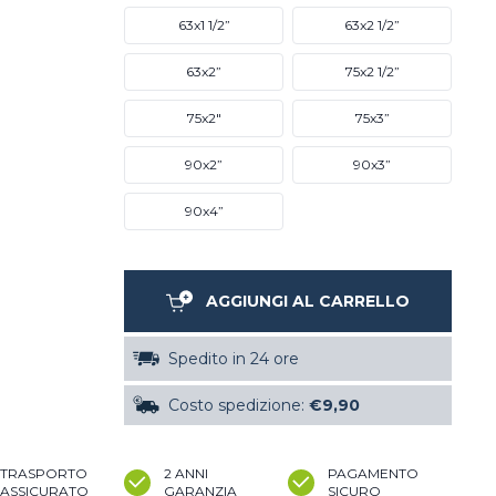
63x1 1/2”
63x2 1/2”
63x2”
75x2 1/2”
75x2"
75x3”
90x2”
90x3”
90x4”
AGGIUNGI AL CARRELLO
Spedito in 24 ore
Costo spedizione:
€9,90
TRASPORTO
2 ANNI
PAGAMENTO
ASSICURATO
GARANZIA
SICURO