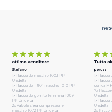
rec
ottimo venditore
Tutto ok
Stefano
peruzzi
1x Raccordo maschio 1003 PP
1x Raccord
Unidelta
1x Raccor
1x Raccordo T 90° maschio 1010 PP
conica MF
Unidelta
7x Raccor
1x Raccordo gomito femmina 1009
Unidelta
PP Unidelta
1x Raccor
2x Valvola sfera compressione
Unidelta
maschio 1072 PP Unidelta
2x Raccor