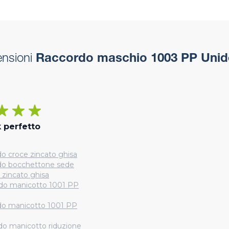
ensioni
Raccordo maschio 1003 PP Unid
 perfetto
o croce zincato ghisa
do bocchettone sede
 zincato ghisa
do manicotto 1001 PP
do manicotto 1001 PP
do manicotto riduzione