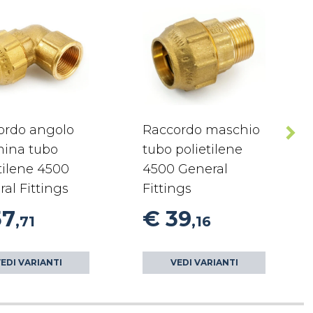
ordo angolo
Raccordo maschio
ina tubo
tubo polietilene
tilene 4500
4500 General
al Fittings
Fittings
57
€ 39
,71
,16
EDI VARIANTI
VEDI VARIANTI