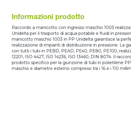
Informazioni prodotto
Raccordo a manicotto con ingresso maschio 1003 realizzato
Unidelta per il trasporto di acqua potabile e fluidi in pressio
manicotto maschio 1003 in PP Unidelta garantisce la perfet
realizzazione di impianti di distribuzione in pressione. La
con tutti i tubi in PEBD, PEAD, PE40, PE80, PE100, reali
12201, ISO 4427, ISO 14236, ISO 13460, DIN 8074. Il raccor
prodotto specifico per la giunzione di tubi in polietilene PP
maschio e diametro esterno compreso tra i 16 e i 110 millim