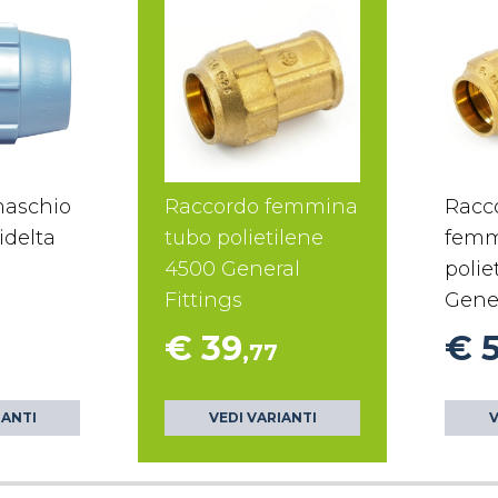
maschio
Raccordo femmina
Racc
idelta
tubo polietilene
femm
4500 General
polie
Fittings
Gener
€ 39
€ 
,77
IANTI
VEDI VARIANTI
V