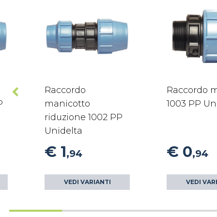
Raccordo
Raccordo 
P
manicotto
1003 PP Un
riduzione 1002 PP
Unidelta
€ 1
€ 0
,94
,94
VEDI VARIANTI
VEDI VAR