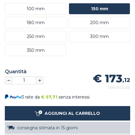
100 mm
150 mm
180 mm
200 mm
250 mm
300 mm
350 mm
Quantità
€ 173
,12
IVA inclusa
3 rate da
€
57,71
senza interessi
AGGIUNGI AL CARRELLO
consegna stimata in 15 giorni