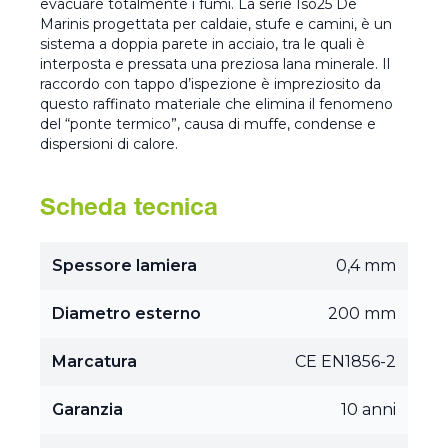
evacuare totalmente i fumi. La serie Iso25 De
Marinis progettata per caldaie, stufe e camini, è un
sistema a doppia parete in acciaio, tra le quali è
interposta e pressata una preziosa lana minerale. Il
raccordo con tappo d’ispezione è impreziosito da
questo raffinato materiale che elimina il fenomeno
del “ponte termico”, causa di muffe, condense e
dispersioni di calore.
Scheda tecnica
Spessore lamiera
0,4 mm
Diametro esterno
200 mm
Marcatura
CE EN1856-2
Garanzia
10 anni