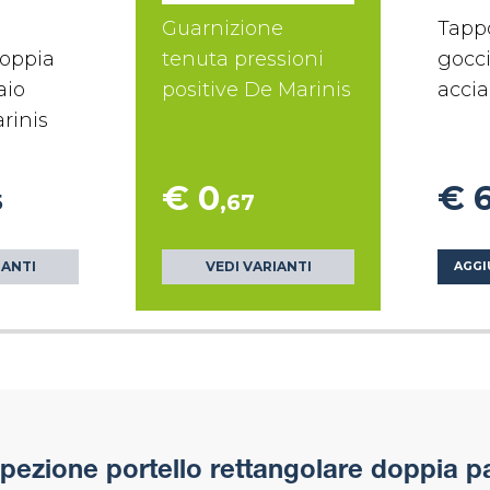
Guarnizione
Tapp
doppia
tenuta pressioni
gocci
aio
positive De Marinis
accia
rinis
€ 0
€ 
5
,67
IANTI
VEDI VARIANTI
AGGI
ezione portello rettangolare doppia pa