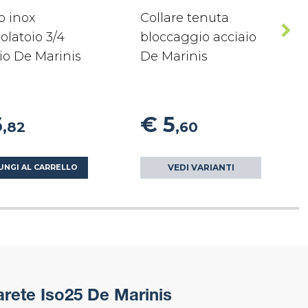
o inox
Collare tenuta
olatoio 3/4
bloccaggio acciaio
io De Marinis
De Marinis
6
€ 5
,82
,60
VEDI VARIANTI
UNGI AL CARRELLO
rete Iso25 De Marinis