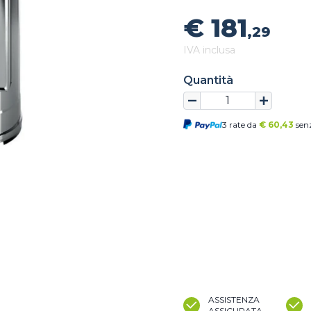
€ 181
,29
IVA inclusa
Quantità
3 rate da
€
60,43
senz
ASSISTENZA
ASSICURATA