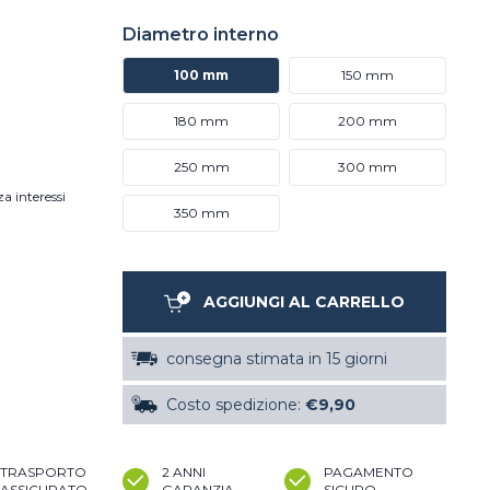
Diametro interno
100 mm
150 mm
180 mm
200 mm
250 mm
300 mm
a interessi
350 mm
AGGIUNGI AL CARRELLO
consegna stimata in 15 giorni
Costo spedizione:
€9,90
TRASPORTO
2 ANNI
PAGAMENTO
ASSICURATO
GARANZIA
SICURO