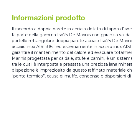
Informazioni prodotto
Il raccordo a doppia parete in acciaio dotato di tappo d’isp
fa parte della gamma Iso25 De Marinis con garanzia valida 1
portello rettangolare doppia parete acciaio Iso25 De Marin
acciaio inox AISI 316L ed esternamente in acciaio inox AISI 
garantire il mantenimento del calore ed evacuare totalment
Marinis progettata per caldaie, stufe e camini, è un sistema
tra le quali è interposta e pressata una preziosa lana miner
d’ispezione è impreziosito da questo raffinato materiale c
“ponte termico”, causa di muffe, condense e dispersioni di 