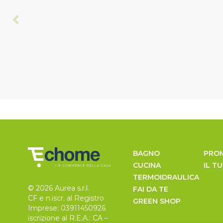
BAGNO
PRO
CUCINA
IL T
TERMOIDRAULICA
© 2026 Aurea s.r.l.
FAI DA TE
CF e n.iscr. al Registro
GREEN SHOP
Imprese: 03911450926
iscrizione al R.E.A.: CA –