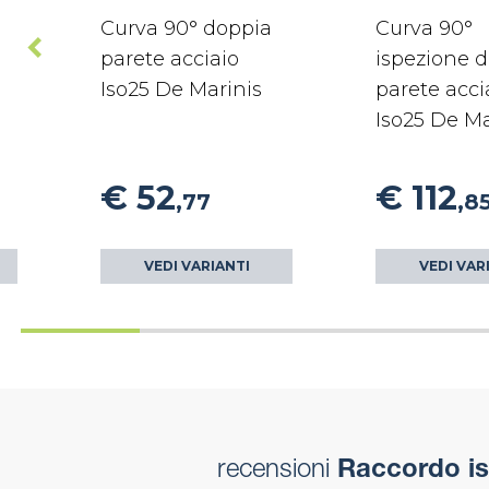
Curva 90° doppia
Curva 90°
parete acciaio
ispezione 
Iso25 De Marinis
parete acci
Iso25 De Ma
€ 52
€ 112
,77
,8
VEDI VARIANTI
VEDI VAR
recensioni
Raccordo isp