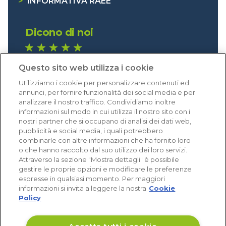
>
INFORMATIVA RAEE
Dicono di noi
1.640 recensioni
Questo sito web utilizza i cookie
Eccellente (4,8)
Utilizziamo i cookie per personalizzare contenuti ed
Acquisti verificati
annunci, per fornire funzionalità dei social media e per
analizzare il nostro traffico. Condividiamo inoltre
informazioni sul modo in cui utilizza il nostro sito con i
nostri partner che si occupano di analisi dei dati web,
pubblicità e social media, i quali potrebbero
combinarle con altre informazioni che ha fornito loro
o che hanno raccolto dal suo utilizzo dei loro servizi.
Attraverso la sezione "Mostra dettagli" è possibile
gestire le proprie opzioni e modificare le preferenze
espresse in qualsiasi momento. Per maggiori
informazioni si invita a leggere la nostra
Cookie
Policy