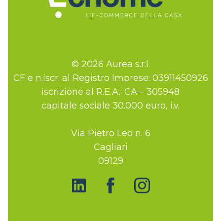
© 2026 Aurea s.r.l.
CF e n.iscr. al Registro Imprese: 03911450926
iscrizione al R.E.A.: CA – 305948
capitale sociale 30.000 euro, i.v.
Via Pietro Leo n. 6
Cagliari
09129