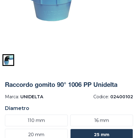
Raccordo gomito 90° 1006 PP Unidelta
Marca:
UNIDELTA
Codice:
02400102
Diametro
110 mm
16 mm
20 mm
25 mm