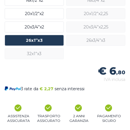
16x1/2”x2
16x3/4”x2
20x1/2”x2
20x1/2”x2,25
20x3/4”x2
20x3/4”x2,25
26x1”x3
26x3/4”x3
32x1”x3
€ 6
,80
IVA inclusa
3 rate da
€
2,27
senza interessi
ASSISTENZA
TRASPORTO
2 ANNI
PAGAMENTO
ASSICURATA
ASSICURATO
GARANZIA
SICURO