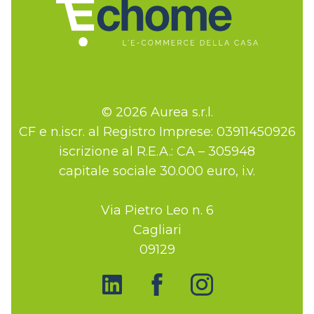
© 2026 Aurea s.r.l.
CF e n.iscr. al Registro Imprese: 03911450926
iscrizione al R.E.A.: CA – 305948
capitale sociale 30.000 euro, i.v.
Via Pietro Leo n. 6
Cagliari
09129