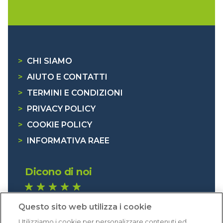
>
CHI SIAMO
>
AIUTO E CONTATTI
>
TERMINI E CONDIZIONI
>
PRIVACY POLICY
>
COOKIE POLICY
>
INFORMATIVA RAEE
Dicono di noi
1.640 recensioni
Questo sito web utilizza i cookie
Eccellente (4,8)
Utilizziamo i cookie per personalizzare contenuti ed