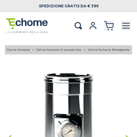
SPEDIZIONE
GRATIS DA € 399
A
Canne fumarie
Canna fumaria in acciaio Inox
Canna fumaria Monoparete