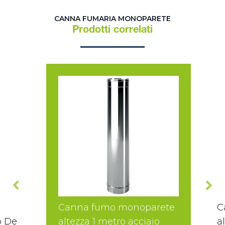
CANNA FUMARIA MONOPARETE
Prodotti correlati
Canna fumo monoparete
C
o De
altezza 1 metro acciaio
a