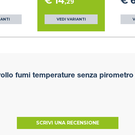
€ 14
€ 
,29
IANTI
VEDI VARIANTI
V
llo fumi temperature senza pirometro
SCRIVI UNA RECENSIONE