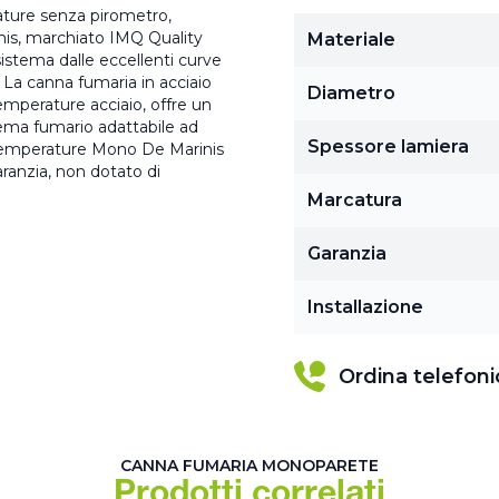
rature senza pirometro,
is, marchiato IMQ Quality
Materiale
istema dalle eccellenti curve
. La canna fumaria in acciaio
Diametro
emperature acciaio, offre un
tema fumario adattabile ad
Spessore lamiera
le temperature Mono De Marinis
aranzia, non dotato di
Marcatura
Garanzia
Installazione
Ordina telefon
CANNA FUMARIA MONOPARETE
Prodotti correlati