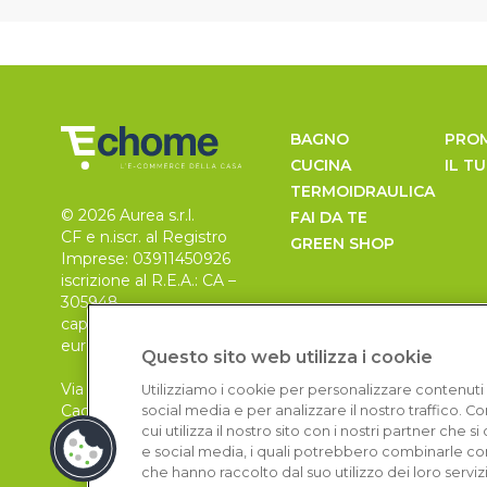
BAGNO
PRO
CUCINA
IL T
TERMOIDRAULICA
© 2026 Aurea s.r.l.
FAI DA TE
CF e n.iscr. al Registro
GREEN SHOP
Imprese: 03911450926
iscrizione al R.E.A.: CA –
305948
capitale sociale 30.000
euro, i.v.
Questo sito web utilizza i cookie
Via Pietro Leo n. 6
Utilizziamo i cookie per personalizzare contenuti 
Cagliari
social media e per analizzare il nostro traffico. 
09129
cui utilizza il nostro sito con i nostri partner che 
e social media, i quali potrebbero combinarle con
che hanno raccolto dal suo utilizzo dei loro serviz