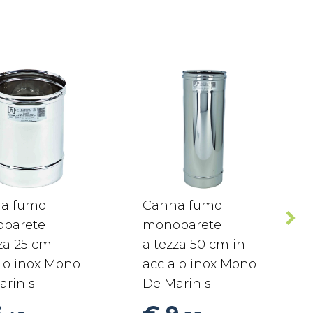
a fumo
Canna fumo
parete
monoparete
za 25 cm
altezza 50 cm in
io inox Mono
acciaio inox Mono
arinis
De Marinis