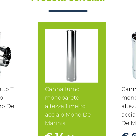
tto T
Canna fumo
Cann
o
monoparete
mono
no De
altezza 1 metro
altez
acciaio Mono De
accia
Marinis
De M