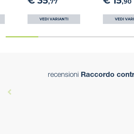
€ 35
€ 15
,77
,90
VEDI VARIANTI
VEDI VAR
recensioni
Raccordo contro