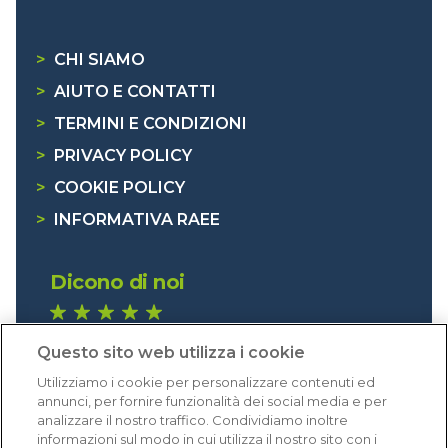
>
CHI SIAMO
>
AIUTO E CONTATTI
>
TERMINI E CONDIZIONI
>
PRIVACY POLICY
>
COOKIE POLICY
>
INFORMATIVA RAEE
Dicono di noi
1.641 recensioni
Questo sito web utilizza i cookie
Eccellente (4,8)
Utilizziamo i cookie per personalizzare contenuti ed
Acquisti verificati
annunci, per fornire funzionalità dei social media e per
analizzare il nostro traffico. Condividiamo inoltre
informazioni sul modo in cui utilizza il nostro sito con i