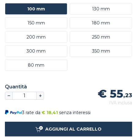
100 mm
130 mm
150 mm
180 mm
200 mm
250 mm
300 mm
350 mm
80 mm
Quantità
€ 55
,23
IVA inclusa
3 rate da
€
18,41
senza interessi
AGGIUNGI AL CARRELLO