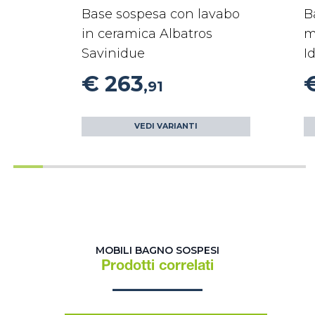
Base sospesa con lavabo
B
in ceramica Albatros
m
Savinidue
I
€ 263
,91
VEDI VARIANTI
MOBILI BAGNO SOSPESI
Prodotti correlati