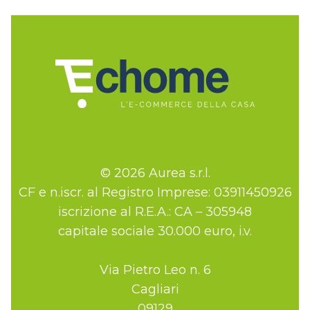
© 2026 Aurea s.r.l.
CF e n.iscr. al Registro Imprese: 03911450926
iscrizione al R.E.A.: CA – 305948
capitale sociale 30.000 euro, i.v.
Via Pietro Leo n. 6
Cagliari
09129