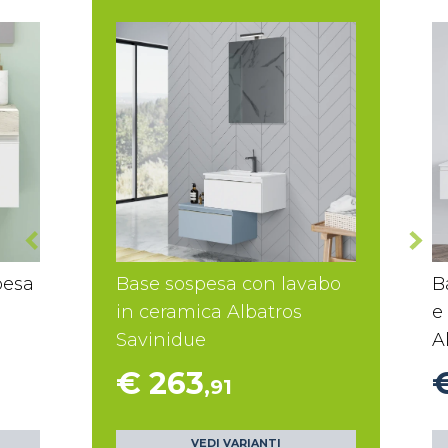
pesa
Base sospesa con lavabo
B
in ceramica Albatros
e
Savinidue
A
€ 263
,91
VEDI VARIANTI