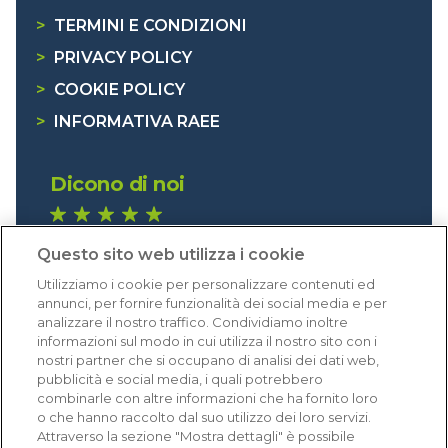
>
TERMINI E CONDIZIONI
>
PRIVACY POLICY
>
COOKIE POLICY
>
INFORMATIVA RAEE
Dicono di noi
1.640 recensioni
Questo sito web utilizza i cookie
Eccellente (4,8)
Utilizziamo i cookie per personalizzare contenuti ed
Acquisti verificati
annunci, per fornire funzionalità dei social media e per
analizzare il nostro traffico. Condividiamo inoltre
informazioni sul modo in cui utilizza il nostro sito con i
nostri partner che si occupano di analisi dei dati web,
pubblicità e social media, i quali potrebbero
combinarle con altre informazioni che ha fornito loro
o che hanno raccolto dal suo utilizzo dei loro servizi.
Attraverso la sezione "Mostra dettagli" è possibile