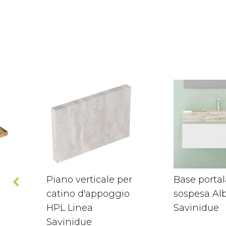
Piano verticale per
Base porta
catino d'appoggio
sospesa Al
HPL Linea
Savinidue
Savinidue