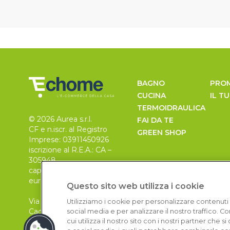
BAGNO
PRO
CUCINA
IL T
TERMOIDRAULICA
© 2026 Aurea s.r.l.
FAI DA TE
CF e n.iscr. al Registro
GREEN SHOP
Imprese: 03911450926
iscrizione al R.E.A.: CA –
305948
capitale sociale 30.000
euro, i.v.
Questo sito web utilizza i cookie
Via Pietro Leo n. 6
Utilizziamo i cookie per personalizzare contenuti 
Cagliari
social media e per analizzare il nostro traffico. 
cui utilizza il nostro sito con i nostri partner che 
09129