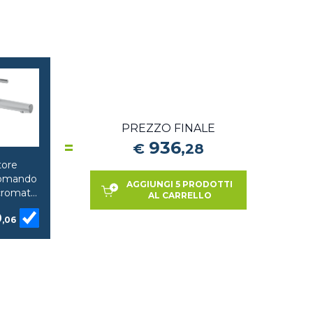
PREZZO FINALE
=
936
€
,
28
tore
omando
AGGIUNGI 5 PRODOTTI
cromato
AL CARRELLO
tta pop-
0
n Vitra
,06