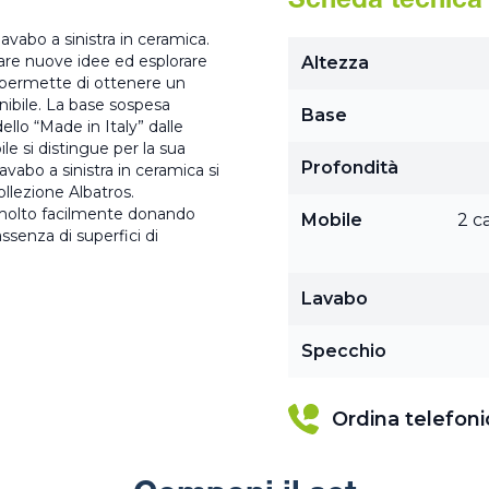
Scheda tecnica
vabo a sinistra in ceramica.
vare nuove idee ed esplorare
Altezza
i permette di ottenere un
nibile. La base sospesa
Base
llo “Made in Italy” dalle
e si distingue per la sua
Profondità
avabo a sinistra in ceramica si
ollezione Albatros.
o molto facilmente donando
Mobile
2 c
ssenza di superfici di
Lavabo
Specchio
Ordina telefon