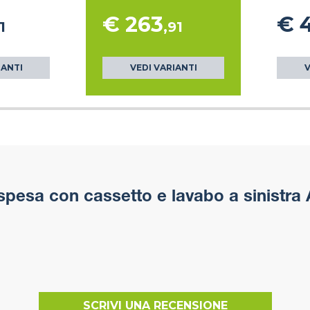
€ 263
€ 
1
,91
IANTI
VEDI VARIANTI
V
pesa con cassetto e lavabo a sinistra 
SCRIVI UNA RECENSIONE