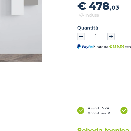
€ 478
,03
IVA inclusa
Quantità
3 rate da
€
159,34
sen
ASSISTENZA
ASSICURATA