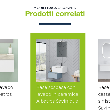
MOBILI BAGNO SOSPESI
Prodotti correlati
lavabo
Base sospesa con
Base
batros
lavabo in ceramica
casse
Albatros Savinidue
sinis
Savi