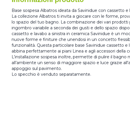
Informazioni prodotto
Base sospesa Albatros ideata da Savinidue con cassetto e la
La collezione Albatros ti invita a giocare con le forme, pro
lo spazio del tuo bagno. La combinazione dei vari prodott
ingombro variabile a seconda dei gusti e dello spazio dispo
cassetto e lavabo a sinistra in ceramica Savinidue è un mode
nuove forme e finiture che unendosi in un concetto flessibil
funzionalità. Questa particolare base Savinidue cassetto e l
abbina perfettamente ai piani Linea e agli accessori della c
L’installazione sospesa inoltre, permette di pulire il bagn
all’ambiente un senso di maggiore spazio e luce grazie all'a
appoggio sul pavimento.
Lo specchio è venduto separatamente.