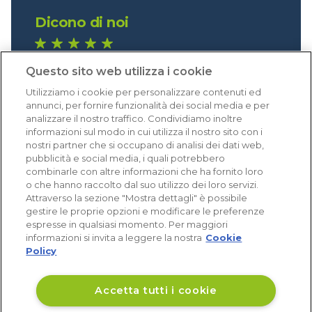
Dicono di noi
1.641 recensioni
Questo sito web utilizza i cookie
Eccellente (4,8)
Utilizziamo i cookie per personalizzare contenuti ed
Acquisti verificati
annunci, per fornire funzionalità dei social media e per
analizzare il nostro traffico. Condividiamo inoltre
informazioni sul modo in cui utilizza il nostro sito con i
nostri partner che si occupano di analisi dei dati web,
pubblicità e social media, i quali potrebbero
combinarle con altre informazioni che ha fornito loro
o che hanno raccolto dal suo utilizzo dei loro servizi.
Attraverso la sezione "Mostra dettagli" è possibile
gestire le proprie opzioni e modificare le preferenze
espresse in qualsiasi momento. Per maggiori
informazioni si invita a leggere la nostra
Cookie
Policy
Accetta tutti i cookie