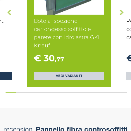
rt
Botola ispezione
P
cartongesso soffitto e
c
parete con idrolastra GKI
c
Knauf
€ 30
,77
VEDI VARIANTI
recensioni
Pannello fibra controsoffitti