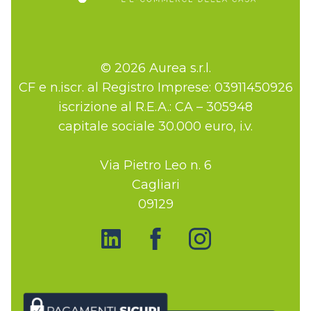
© 2026 Aurea s.r.l.
CF e n.iscr. al Registro Imprese: 03911450926
iscrizione al R.E.A.: CA – 305948
capitale sociale 30.000 euro, i.v.
Via Pietro Leo n. 6
Cagliari
09129