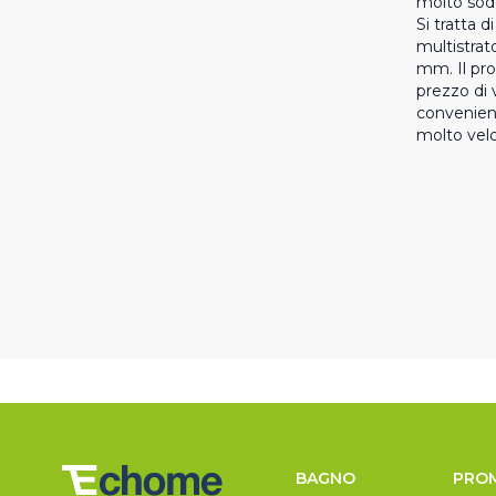
molto sodd
Si tratta d
multistrato
mm. Il prod
prezzo di 
convenient
molto vel
BAGNO
PRO