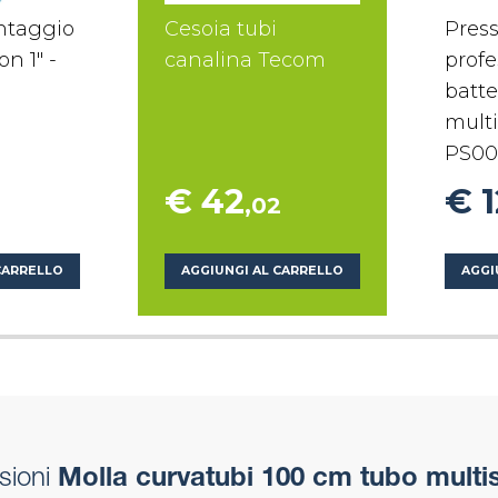
ntaggio
Cesoia tubi
Press
on 1" -
canalina Tecom
profe
batte
multi
PS00
€ 42
€ 
,02
CARRELLO
AGGIUNGI AL CARRELLO
AGGI
sioni
Molla curvatubi 100 cm tubo multis