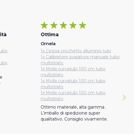
ità
Ottima
Ornela
tubo
1x Cesoia cricchetto alluminio tubi
1x Calibratore svasatore manuale tubo
tubo
multistrato
1x Molla curvatubi 100 cm tubo
multistrato
e 
1x Molla curvatubi 100 cm tubo
e
multistrato
1x Molla curvatubi 100 cm tubo
multistrato
Ottimo materiale, alta gamma . 
L’imballo di spedizione super 
qualitativo. Consiglio vivamente.