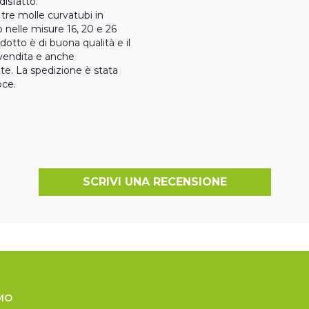
isfatto.

i tre molle curvatubi in 
 nelle misure 16, 20 e 26 
otto è di buona qualità e il 
vendita e anche 
e. La spedizione è stata 
oce.
SCRIVI UNA RECENSIONE
MO