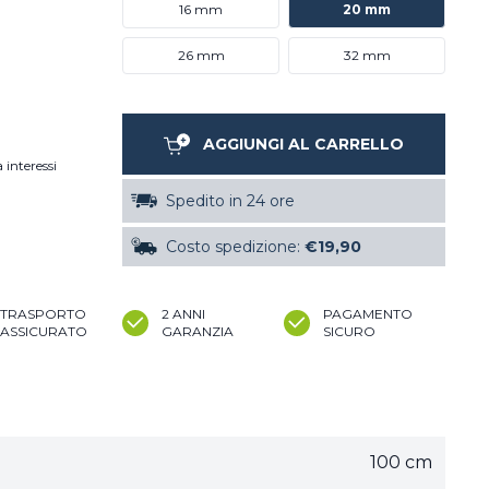
16 mm
20 mm
26 mm
32 mm
AGGIUNGI AL CARRELLO
 interessi
Spedito in 24 ore
Costo spedizione:
€19,90
TRASPORTO
2 ANNI
PAGAMENTO
ASSICURATO
GARANZIA
SICURO
100 cm