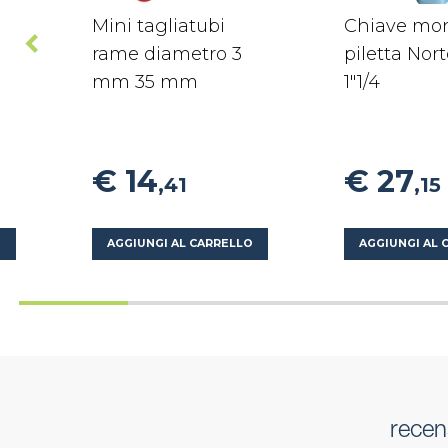
Mini tagliatubi
Chiave mo
rame diametro 3
piletta Nort
mm 35 mm
1"1/4
€ 14
€ 27
,41
,15
O
AGGIUNGI AL CARRELLO
AGGIUNGI AL 
recen