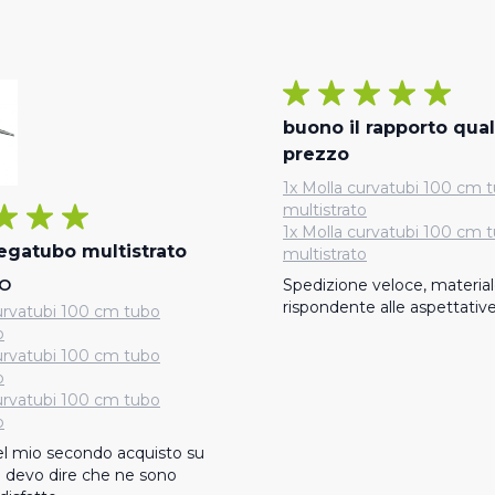
buono il rapporto qual
prezzo
1x Molla curvatubi 100 cm 
multistrato
1x Molla curvatubi 100 cm 
egatubo multistrato
multistrato
O
Spedizione veloce, material
rispondente alle aspettativ
curvatubi 100 cm tubo
o
curvatubi 100 cm tubo
o
curvatubi 100 cm tubo
o
del mio secondo acquisto su 
devo dire che ne sono 