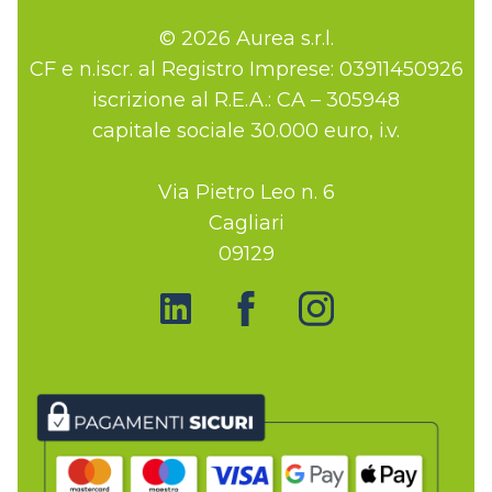
© 2026 Aurea s.r.l.
CF e n.iscr. al Registro Imprese: 03911450926
iscrizione al R.E.A.: CA – 305948
capitale sociale 30.000 euro, i.v.
Via Pietro Leo n. 6
Cagliari
09129