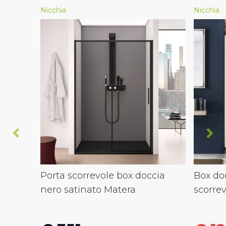
Nicchia
Nicchia
Porta scorrevole box doccia
Box doc
nero satinato Matera
scorre