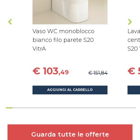
Vaso WC monoblocco
Lava
bianco filo parete S20
cent
VitrA
S20 
€ 103
€ 
,49
€ 151,84
AGGIUNGI AL CARRELLO
Guarda tutte le offerte