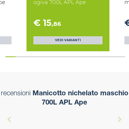
pe
ogiva 700L APL Ape
m
€ 15
€
,86
VEDI VARIANTI
recensioni
Manicotto nichelato maschio
700L APL Ape