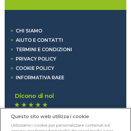
>
CHI SIAMO
>
AIUTO E CONTATTI
>
TERMINI E CONDIZIONI
>
PRIVACY POLICY
>
COOKIE POLICY
>
INFORMATIVA RAEE
Dicono di noi
1.640 recensioni
Questo sito web utilizza i cookie
Eccellente (4,8)
Utilizziamo i cookie per personalizzare contenuti ed
Acquisti verificati
annunci, per fornire funzionalità dei social media e per