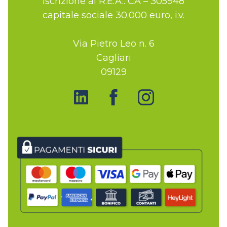
iscrizione al R.E.A.: CA – 305948
capitale sociale 30.000 euro, i.v.
Via Pietro Leo n. 6
Cagliari
09129