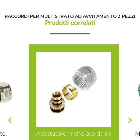
RACCORDI PER MULTISTRATO AD AVVITAMENTO 3 PEZZI
Prodotti correlati
to
Adattatore nichelato dado
M