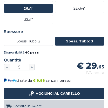
26x1”
26x3/4”
32x1”
Spessore
Spess. Tubo: 2
Spess. Tubo: 3
Disponibilità:
40 pezzi
Quantità
€ 29
,65
IVA inclusa
3 rate da
€
9,88
senza interessi
AGGIUNGI AL CARRELLO
Spedito in 24 ore