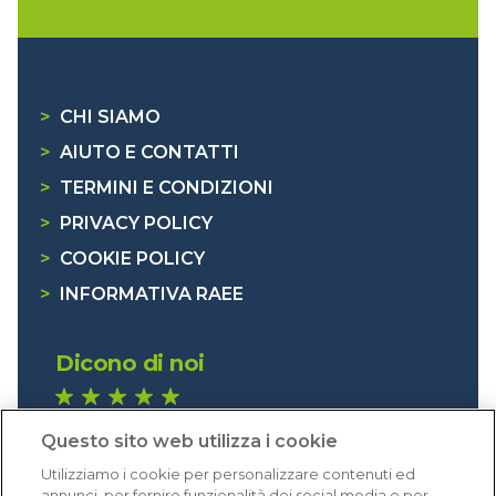
>
CHI SIAMO
>
AIUTO E CONTATTI
>
TERMINI E CONDIZIONI
>
PRIVACY POLICY
>
COOKIE POLICY
>
INFORMATIVA RAEE
Dicono di noi
1.640 recensioni
Questo sito web utilizza i cookie
Eccellente (4,8)
Utilizziamo i cookie per personalizzare contenuti ed
Acquisti verificati
annunci, per fornire funzionalità dei social media e per