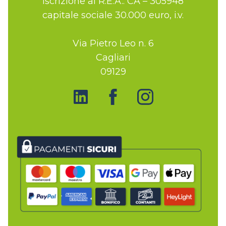
iscrizione al R.E.A.: CA – 305948
capitale sociale 30.000 euro, i.v.
Via Pietro Leo n. 6
Cagliari
09129