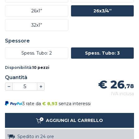
26x1”
26x3/4”
32x1”
Spessore
Spess. Tubo: 2
Spess. Tubo: 3
Disponibilità:
10 pezzi
Quantità
€ 26
,78
IVA inclusa
3 rate da
€
8,93
senza interessi
AGGIUNGI AL CARRELLO
Spedito in 24 ore