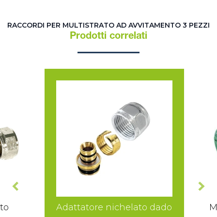
RACCORDI PER MULTISTRATO AD AVVITAMENTO 3 PEZZI
Prodotti correlati
to
Adattatore nichelato dado
M