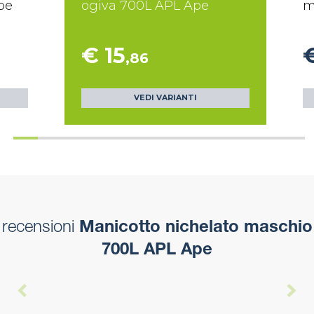
pe
ogiva 700L APL Ape
m
€ 15
€
,86
VEDI VARIANTI
recensioni
Manicotto nichelato maschio
700L APL Ape