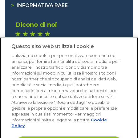
>
INFORMATIVA RAEE
Dicono di noi
1.641 recensioni
Questo sito web utilizza i cookie
Eccellente (4,8)
Utilizziamo i cookie per personalizzare contenuti ed
Acquisti verificati
annunci, per fornire funzionalità dei social media e per
analizzare il nostro traffico. Condividiamo inoltre
informazioni sul modo in cui utilizza il nostro sito con i
nostri partner che si occupano di analisi dei dati web,
pubblicità e social media, i quali potrebbero
combinarle con altre informazioni che ha fornito loro
o che hanno raccolto dal suo utilizzo dei loro servizi.
Attraverso la sezione "Mostra dettagli" è possibile
gestire le proprie opzioni e modificare le preferenze
espresse in qualsiasi momento. Per maggiori
informazioni si invita a leggere la nostra
Cookie
Policy