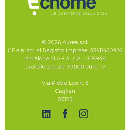
© 2026 Aurea s.r.l.
CF e n.iscr. al Registro Imprese: 03911450926
iscrizione al R.E.A.: CA – 305948
capitale sociale 30.000 euro, i.v.
Via Pietro Leo n. 6
Cagliari
09129