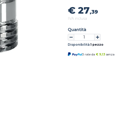
€ 27
,39
IVA inclusa
Quantità
Disponibilità:
1 pezzo
3 rate da
€
9,13
senza 