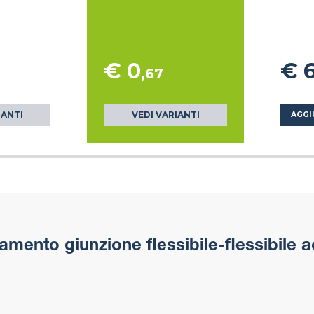
€ 0
€ 
,67
IANTI
VEDI VARIANTI
AGGI
mento giunzione flessibile-flessibile a