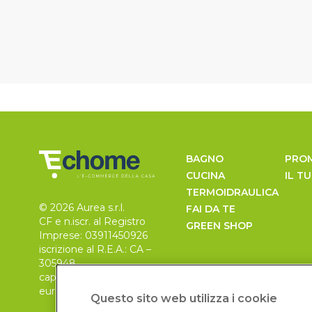
BAGNO
PRO
CUCINA
IL T
TERMOIDRAULICA
© 2026 Aurea s.r.l.
FAI DA TE
CF e n.iscr. al Registro
GREEN SHOP
Imprese: 03911450926
iscrizione al R.E.A.: CA –
305948
capitale sociale 30.000
euro, i.v.
Questo sito web utilizza i cookie