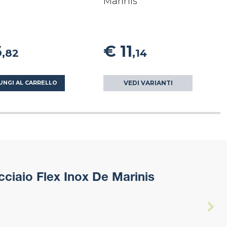
Marinis
6
€ 11
,82
,14
VEDI VARIANTI
UNGI AL CARRELLO
cciaio Flex Inox De Marinis