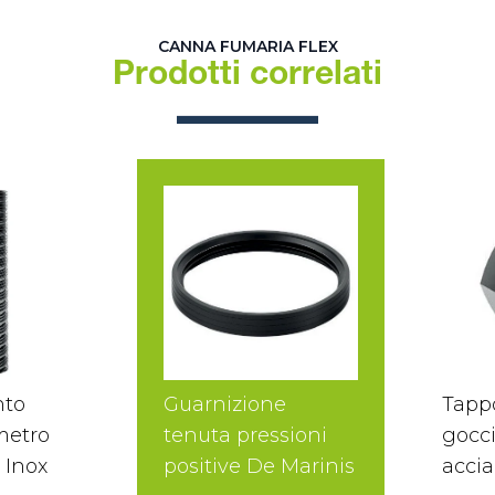
CANNA FUMARIA FLEX
Prodotti correlati
nto
Guarnizione
Tapp
 metro
tenuta pressioni
gocci
 Inox
positive De Marinis
accia