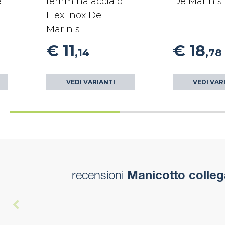
e
femmina acciaio
De Marinis
Flex Inox De
Marinis
€ 11
€ 18
,14
,78
VEDI VARIANTI
VEDI VAR
recensioni
Manicotto collega