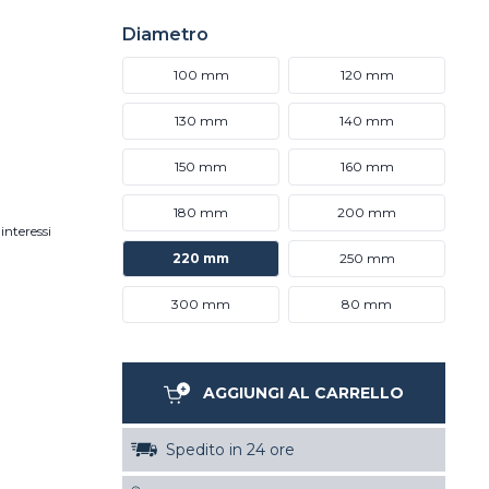
Diametro
100 mm
120 mm
130 mm
140 mm
150 mm
160 mm
180 mm
200 mm
interessi
220 mm
250 mm
300 mm
80 mm
AGGIUNGI AL CARRELLO
Spedito in 24 ore