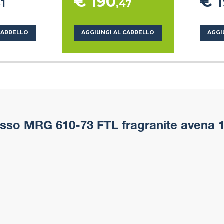
€ 190
€ 
61
,47
CARRELLO
AGGIUNGI AL CARRELLO
AGGI
asso MRG 610-73 FTL fragranite avena 