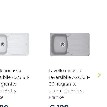
lo incasso
Lavello incasso
sibile AZG 611-
reversibile AZG 611-
agranite
86 fragranite
co Antea
alluminio Antea
ke
Franke