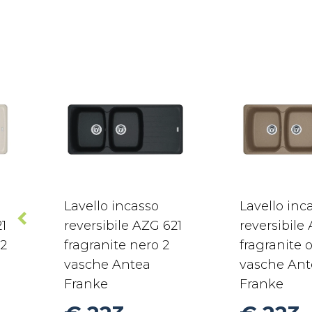
Lavello incasso
Lavello inc
21
reversibile AZG 621
reversibile
 2
fragranite nero 2
fragranite o
vasche Antea
vasche Ant
Franke
Franke