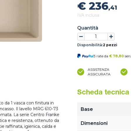
€ 236
,41
IVA inclusa
Quantità
Disponibilità:
2 pezzi
3 rate da
€
78,80
sen
ASSISTENZA
ASSICURATA
Scheda tecnica
 da 1 vasca con finitura in
incasso. Il lavello MRG 610-73
Base
omata. La serie Centro Franke
tetica e resistenza, ottenuto da
Dimensioni
ie raffinata, igienica, calda e