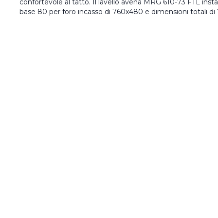
confortevole al tatto. Il lavello avena MRG 610-73 FTL insta
base 80 per foro incasso di 760x480 e dimensioni totali 