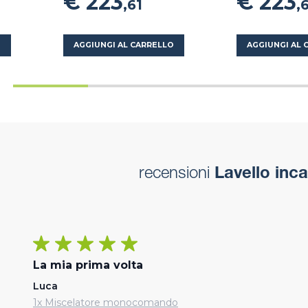
€ 223
€ 223
,61
,
O
AGGIUNGI AL CARRELLO
AGGIUNGI AL 
recensioni
Lavello inc
La mia prima volta
Luca
1x Miscelatore monocomando