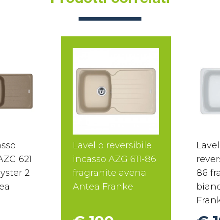
Prodotti correlati
asso
Lavello reversibile
Lavel
 AZG 621
incasso AZG 611-86
rever
yster 2
fragranite avena
86 fr
ea
Antea Franke
bian
Fran