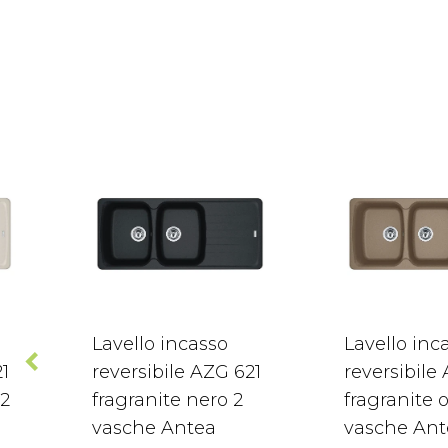
Lavello incasso
Lavello inc
21
reversibile AZG 621
reversibile
 2
fragranite nero 2
fragranite o
vasche Antea
vasche Ant