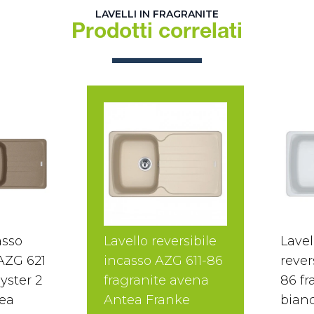
LAVELLI IN FRAGRANITE
Prodotti correlati
asso
Lavello reversibile
Lavel
 AZG 621
incasso AZG 611-86
rever
yster 2
fragranite avena
86 fr
ea
Antea Franke
bian