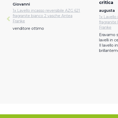
critica
Giovanni
1x Lavello incasso reversibile AZG 621
augusta
fragranite bianco 2 vasche Antea
1x Lavello
Franke
fragranite
Franke
venditore ottimo
Eravamo s
lavelli in c
Il lavello 
brillantem