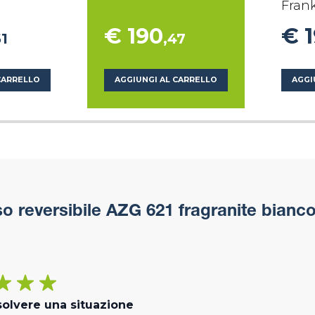
Fran
€ 190
€ 
61
,47
CARRELLO
AGGIUNGI AL CARRELLO
AGGI
o reversibile AZG 621 fragranite bianc
solvere una situazione