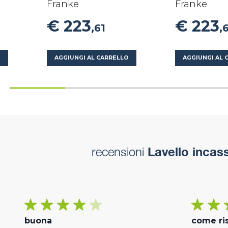
Franke
Franke
€ 223
€ 223
,61
,
O
AGGIUNGI AL CARRELLO
AGGIUNGI AL 
recensioni
Lavello incass
buona
come ri