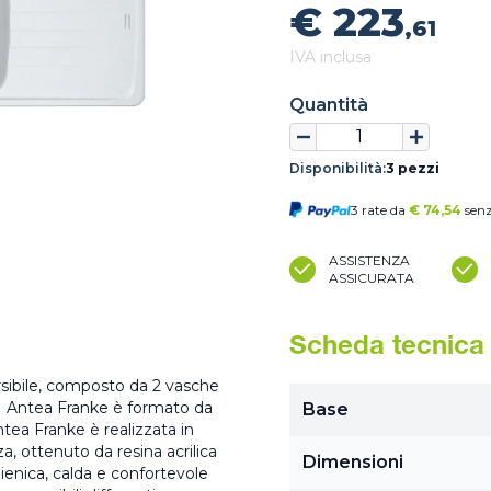
€ 223
,61
IVA inclusa
Quantità
Disponibilità:
3 pezzi
3 rate da
€
74,54
senz
ASSISTENZA
ASSICURATA
Scheda tecnica
rsibile, composto da 2 vasche
 621 Antea Franke è formato da
Base
ntea Franke è realizzata in
za, ottenuto da resina acrilica
Dimensioni
igienica, calda e confortevole