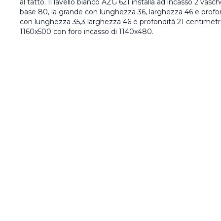
al tatto. Il lavello bianco AZG 621 installa ad incasso 2 vasche
base 80, la grande con lunghezza 36, larghezza 46 e profond
con lunghezza 35,3 larghezza 46 e profondità 21 centimetri,
1160x500 con foro incasso di 1140x480.