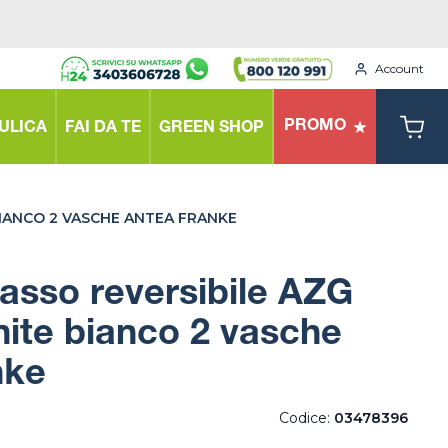
Account
PROMO
ULICA
FAI DA TE
GREEN SHOP
BIANCO 2 VASCHE ANTEA FRANKE
casso reversibile AZG
nite bianco 2 vasche
nke
Codice:
03478396