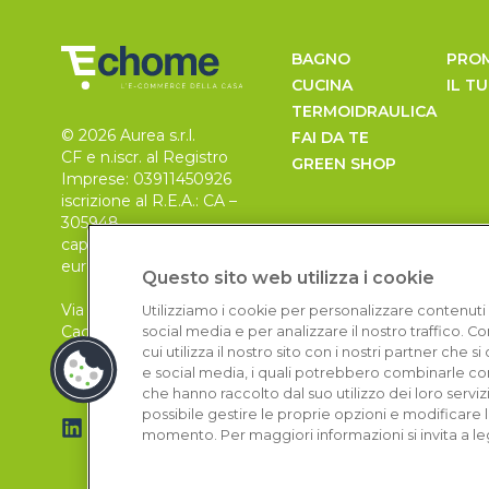
BAGNO
PRO
CUCINA
IL T
TERMOIDRAULICA
© 2026 Aurea s.r.l.
FAI DA TE
CF e n.iscr. al Registro
GREEN SHOP
Imprese: 03911450926
iscrizione al R.E.A.: CA –
305948
capitale sociale 30.000
euro, i.v.
Questo sito web utilizza i cookie
Via Pietro Leo n. 6
Utilizziamo i cookie per personalizzare contenuti 
Cagliari
social media e per analizzare il nostro traffico. 
09129
cui utilizza il nostro sito con i nostri partner che 
e social media, i quali potrebbero combinarle con
che hanno raccolto dal suo utilizzo dei loro serviz
possibile gestire le proprie opzioni e modificare 
momento. Per maggiori informazioni si invita a le