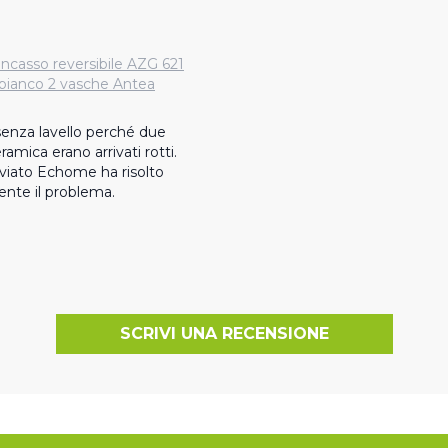
 incasso reversibile AZG 621
 bianco 2 vasche Antea
enza lavello perché due 
eramica erano arrivati rotti.

inviato Echome ha risolto 
ente il problema.
SCRIVI UNA RECENSIONE