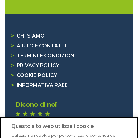
>
CHI SIAMO
>
AIUTO E CONTATTI
>
TERMINI E CONDIZIONI
>
PRIVACY POLICY
>
COOKIE POLICY
>
INFORMATIVA RAEE
Dicono di noi
1.640 recensioni
Questo sito web utilizza i cookie
Eccellente (4,8)
Utilizziamo i cookie per personalizzare contenuti ed