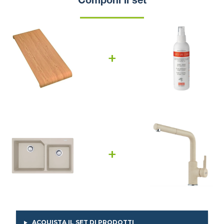
Componi il set
+
+
ACQUISTA IL SET DI PRODOTTI