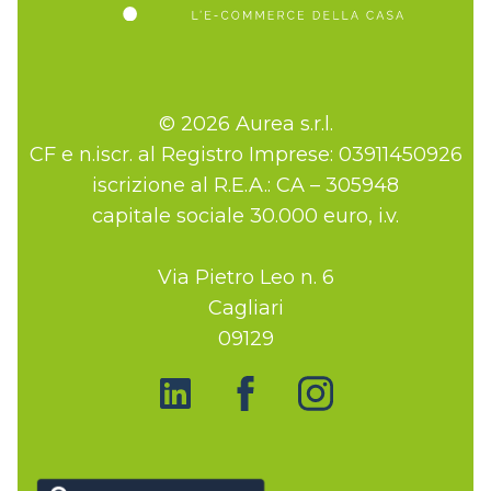
© 2026 Aurea s.r.l.
CF e n.iscr. al Registro Imprese: 03911450926
iscrizione al R.E.A.: CA – 305948
capitale sociale 30.000 euro, i.v.
Via Pietro Leo n. 6
Cagliari
09129