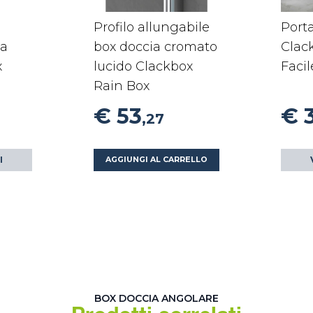
Profilo allungabile
Port
ia
box doccia cromato
Clac
x
lucido Clackbox
Faci
Rain Box
€ 53
€ 
,27
I
AGGIUNGI AL CARRELLO
BOX DOCCIA ANGOLARE