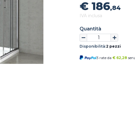
€ 186
,84
IVA inclusa
Quantità
Disponibilità:
2 pezzi
3 rate da
€
62,28
senz