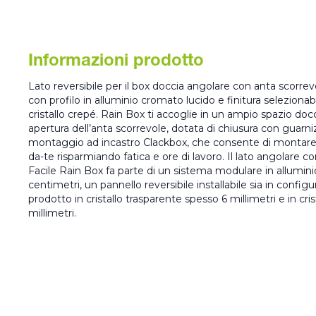
Informazioni prodotto
Lato reversibile per il box doccia angolare con anta scorre
con profilo in alluminio cromato lucido e finitura selezionabil
cristallo crepé. Rain Box ti accoglie in un ampio spazio docci
apertura dell’anta scorrevole, dotata di chiusura con guar
montaggio ad incastro Clackbox, che consente di montare i
da-te risparmiando fatica e ore di lavoro. Il lato angolare 
Facile Rain Box fa parte di un sistema modulare in allumini
centimetri, un pannello reversibile installabile sia in configu
prodotto in cristallo trasparente spesso 6 millimetri e in cri
millimetri.