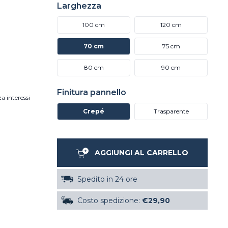
Larghezza
100 cm
120 cm
70 cm
75 cm
80 cm
90 cm
Finitura pannello
a interessi
Crepé
Trasparente
AGGIUNGI AL CARRELLO
Spedito in 24 ore
Costo spedizione:
€29,90