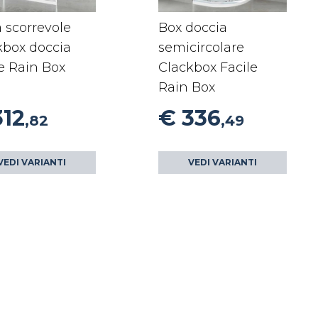
a scorrevole
Box doccia
kbox doccia
semicircolare
le Rain Box
Clackbox Facile
Rain Box
312
€ 336
,82
,49
VEDI VARIANTI
VEDI VARIANTI