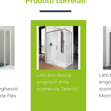
Prodotti correlati
Lato box doccia
Lato 
angolare anta
ango
eghevoli
scorrevole Taranto
scorr
te Flex
Mori