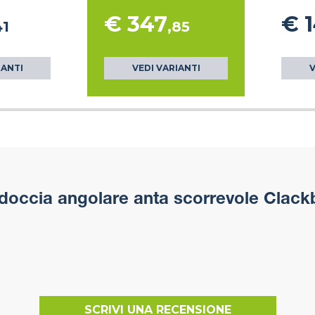
€ 347
€ 
41
,85
IANTI
VEDI VARIANTI
V
doccia angolare anta scorrevole Clack
SCRIVI UNA RECENSIONE