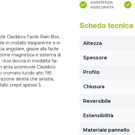
ASSISTENZA
ASSICURATA
Scheda tecnica
vole Clackbox Facile Rain Box,
e in cristallo trasparente e in
Altezza
a angolare, grazie alla facile
nizione magnetica e sistema di
Spessore
 box doccia in modalità fai-
con anta scorrevole Clackbox
Profilo
o cromato lucido alto 195
razione destra che sinistra,
stallo crepé spesso 5
Chiusura
Reversibile
Estensibilità
Materiale pannello