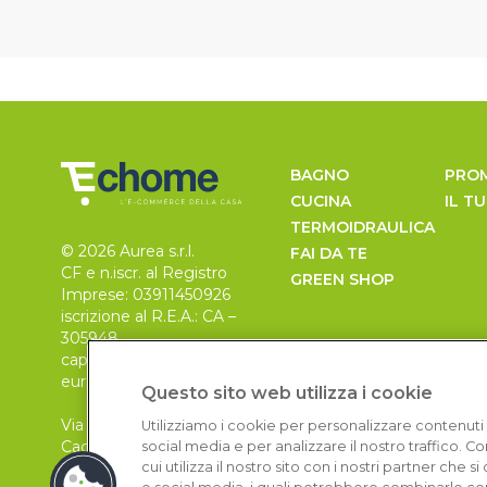
BAGNO
PRO
CUCINA
IL T
TERMOIDRAULICA
© 2026 Aurea s.r.l.
FAI DA TE
CF e n.iscr. al Registro
GREEN SHOP
Imprese: 03911450926
iscrizione al R.E.A.: CA –
305948
capitale sociale 30.000
euro, i.v.
Questo sito web utilizza i cookie
Via Pietro Leo n. 6
Utilizziamo i cookie per personalizzare contenuti 
Cagliari
social media e per analizzare il nostro traffico. 
09129
cui utilizza il nostro sito con i nostri partner che 