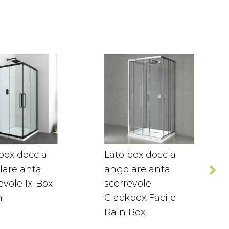
box doccia
Lato box doccia
lare anta
angolare anta
evole Ix-Box
scorrevole
ni
Clackbox Facile
Rain Box