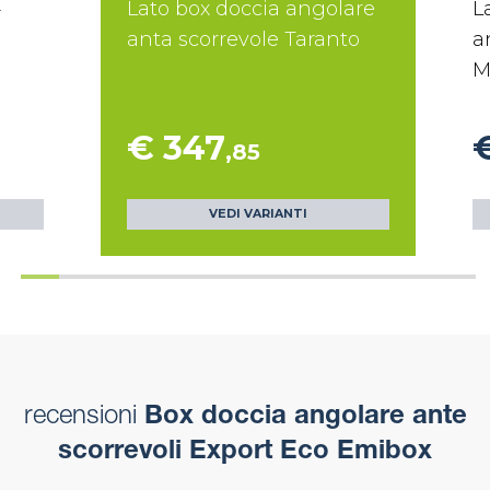
4
Lato box doccia angolare
L
anta scorrevole Taranto
a
M
€ 347
,85
VEDI VARIANTI
recensioni
Box doccia angolare ante
scorrevoli Export Eco Emibox