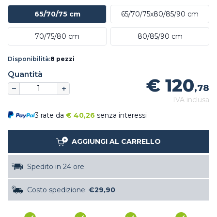
65/70/75 cm
65/70/75x80/85/90 cm
70/75/80 cm
80/85/90 cm
Disponibilità:
8 pezzi
Quantità
€ 120
,78
IVA inclusa
3 rate da
€
40,26
senza interessi
AGGIUNGI AL CARRELLO
Spedito in 24 ore
Costo spedizione:
€29,90