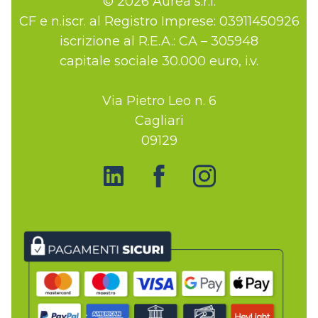
© 2026 Aurea s.r.l.
CF e n.iscr. al Registro Imprese: 03911450926
iscrizione al R.E.A.: CA – 305948
capitale sociale 30.000 euro, i.v.
Via Pietro Leo n. 6
Cagliari
09129