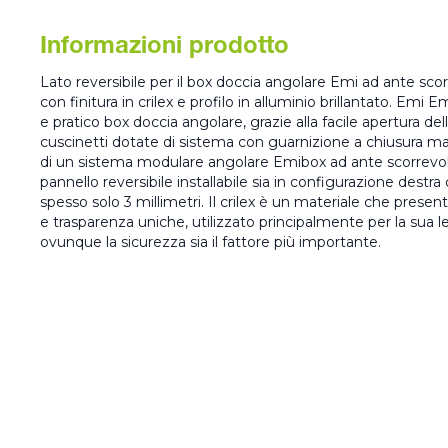
Informazioni prodotto
Lato reversibile per il box doccia angolare Emi ad ante scor
con finitura in crilex e profilo in alluminio brillantato. Emi 
e pratico box doccia angolare, grazie alla facile apertura del
cuscinetti dotate di sistema con guarnizione a chiusura mag
di un sistema modulare angolare Emibox ad ante scorrevoli
pannello reversibile installabile sia in configurazione destra 
spesso solo 3 millimetri. Il crilex è un materiale che presenta
e trasparenza uniche, utilizzato principalmente per la sua l
ovunque la sicurezza sia il fattore più importante.