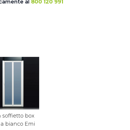
icamente al
800 120 991
 soffietto box
ia bianco Emi