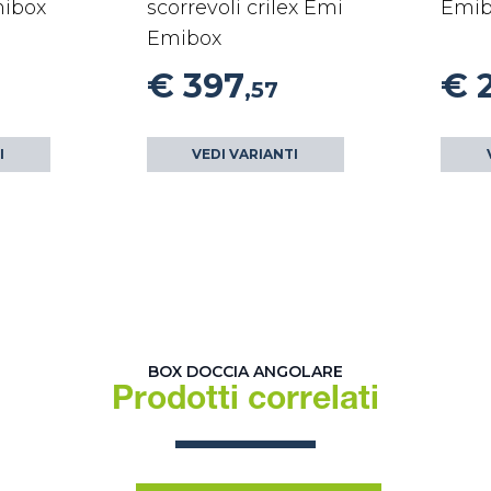
mibox
scorrevoli crilex Emi
Emib
Emibox
€ 397
€ 
,57
I
VEDI VARIANTI
BOX DOCCIA ANGOLARE
Prodotti correlati