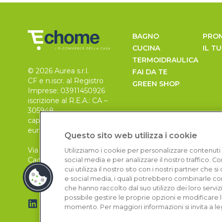
BAGNO
PRO
CUCINA
IL T
TERMOIDRAULICA
© 2026 Aurea s.r.l.
FAI DA TE
CF e n.iscr. al Registro
GREEN SHOP
Imprese: 03911450926
iscrizione al R.E.A.: CA –
305948
capitale sociale 30.000
euro, i.v.
Questo sito web utilizza i cookie
Via Pietro Leo n. 6
Utilizziamo i cookie per personalizzare contenuti 
Cagliari
social media e per analizzare il nostro traffico. 
09129
cui utilizza il nostro sito con i nostri partner che 
e social media, i quali potrebbero combinarle con
che hanno raccolto dal suo utilizzo dei loro serviz
possibile gestire le proprie opzioni e modificare 
momento. Per maggiori informazioni si invita a le