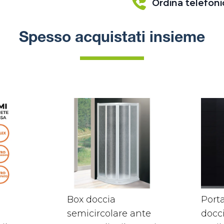
Ordina telefon
Spesso acquistati insieme
Box doccia
Porta
semicircolare ante
docc