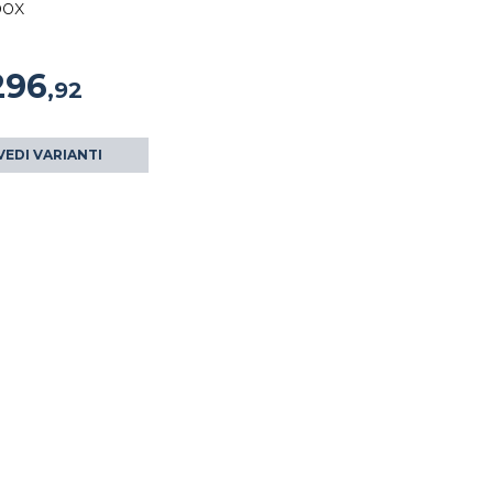
ox
296
,92
VEDI VARIANTI