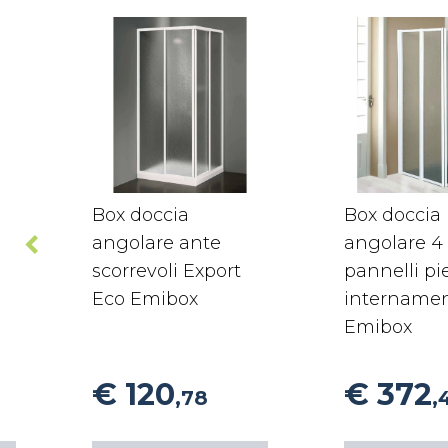
Box doccia
Box doccia
angolare ante
angolare 4
scorrevoli Export
pannelli pi
Eco Emibox
internamen
Emibox
€ 120
€ 372
,78
,