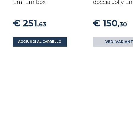
Emi Emibox
doccia Jolly E
€ 251
€ 150
,63
,30
VEDI VARIANT
AGGIUNGI AL CARRELLO