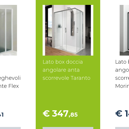
Lato box doccia
Lato 
angolare anta
ango
eghevoli
scorrevole Taranto
scorr
te Flex
Mori
€ 347
€ 
41
,85