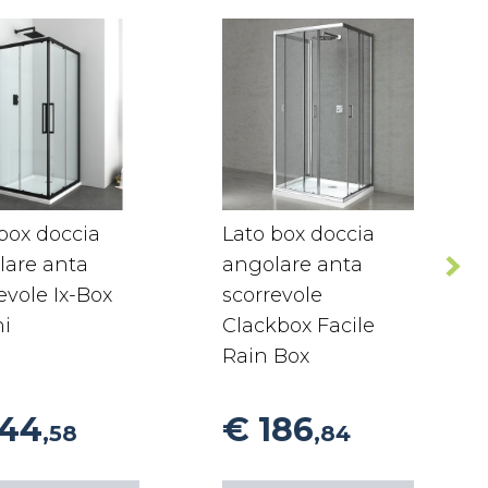
box doccia
Lato box doccia
lare anta
angolare anta
evole Ix-Box
scorrevole
ni
Clackbox Facile
Rain Box
144
€ 186
,58
,84