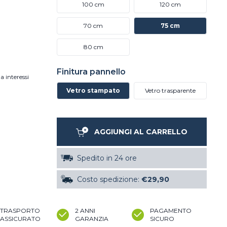
100 cm
120 cm
70 cm
75 cm
80 cm
Finitura pannello
a interessi
Vetro stampato
Vetro trasparente
AGGIUNGI AL CARRELLO
Spedito in 24 ore
Costo spedizione:
€29,90
TRASPORTO
2 ANNI
PAGAMENTO
ASSICURATO
GARANZIA
SICURO