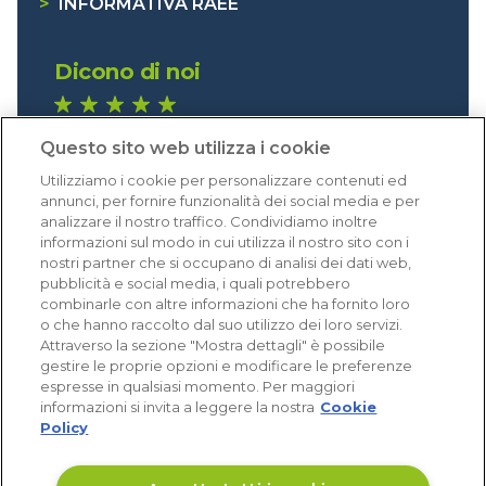
>
INFORMATIVA RAEE
Dicono di noi
1.640 recensioni
Questo sito web utilizza i cookie
Eccellente (4,8)
Utilizziamo i cookie per personalizzare contenuti ed
Acquisti verificati
annunci, per fornire funzionalità dei social media e per
analizzare il nostro traffico. Condividiamo inoltre
informazioni sul modo in cui utilizza il nostro sito con i
nostri partner che si occupano di analisi dei dati web,
pubblicità e social media, i quali potrebbero
combinarle con altre informazioni che ha fornito loro
o che hanno raccolto dal suo utilizzo dei loro servizi.
Attraverso la sezione "Mostra dettagli" è possibile
gestire le proprie opzioni e modificare le preferenze
espresse in qualsiasi momento. Per maggiori
informazioni si invita a leggere la nostra
Cookie
Policy