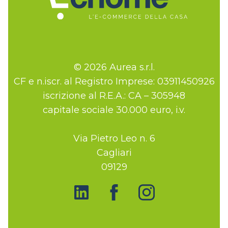
© 2026 Aurea s.r.l.
CF e n.iscr. al Registro Imprese: 03911450926
iscrizione al R.E.A.: CA – 305948
capitale sociale 30.000 euro, i.v.
Via Pietro Leo n. 6
Cagliari
09129