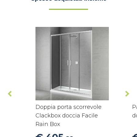
Doppia porta scorrevole
P
Clackbox doccia Facile
d
Rain Box