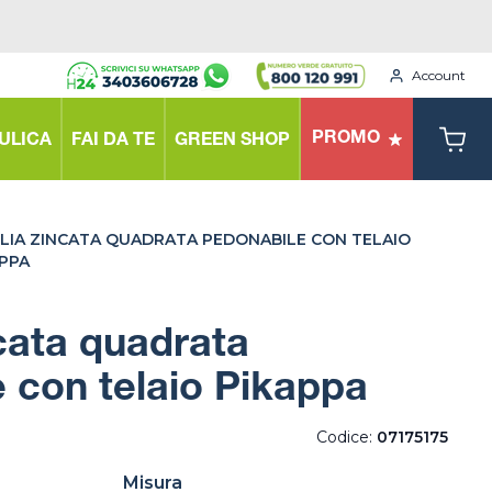
Account
PROMO
ULICA
FAI DA TE
GREEN SHOP
GLIA ZINCATA QUADRATA PEDONABILE CON TELAIO
APPA
ncata quadrata
 con telaio Pikappa
Codice:
07175175
Misura