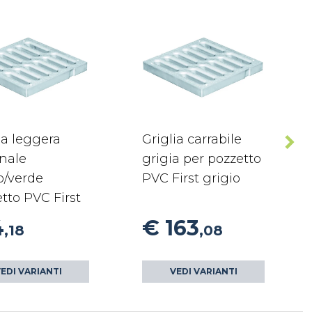
ia leggera
Griglia carrabile
nale
grigia per pozzetto
o/verde
PVC First grigio
tto PVC First
4
€ 163
,18
,08
EDI VARIANTI
VEDI VARIANTI