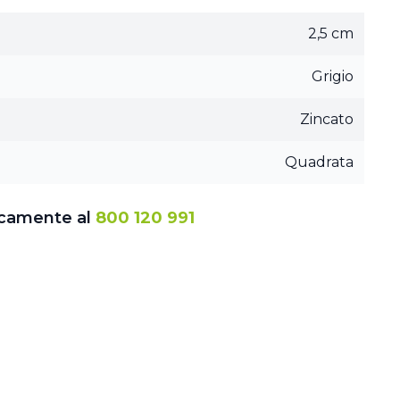
2,5 cm
Grigio
Zincato
Quadrata
icamente al
800 120 991