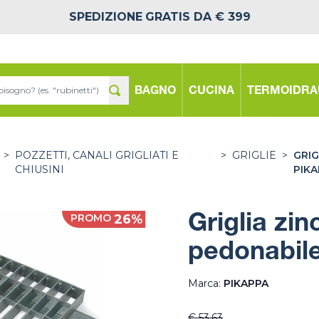
SPEDIZIONE
GRATIS DA € 399
BAGNO
CUCINA
TERMOIDRA
>
POZZETTI, CANALI GRIGLIATI E
>
GRIGLIE
>
GRI
CHIUSINI
PIK
PROMO
26%
Griglia zi
pedonabile
Marca:
PIKAPPA
€ 53,63