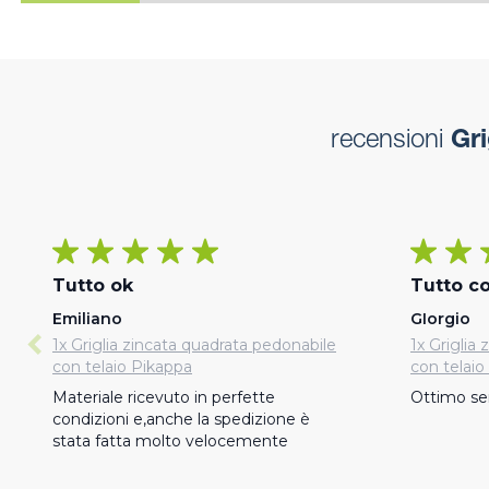
recensioni
Gri
Tutto ok
Tutto c
Emiliano
GIorgio
1x Griglia zincata quadrata pedonabile
1x Griglia
con telaio Pikappa
con telaio
Materiale ricevuto in perfette 
Ottimo ser
condizioni e,anche la spedizione è 
stata fatta molto velocemente