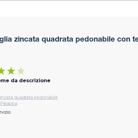
glia zincata quadrata pedonabile con t
ome da descrizione
 zincata quadrata pedonabile
 Pikappa
vizio