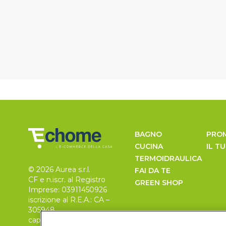
BAGNO
PRO
CUCINA
IL T
TERMOIDRAULICA
© 2026 Aurea s.r.l.
FAI DA TE
CF e n.iscr. al Registro
GREEN SHOP
Imprese: 03911450926
iscrizione al R.E.A.: CA –
305948
capitale sociale 30.000