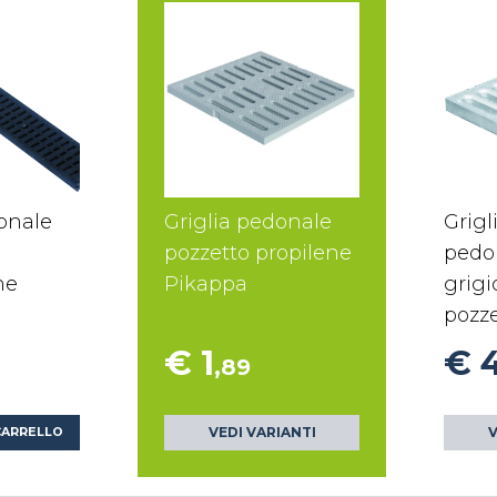
onale
Griglia pedonale
Grigl
pozzetto propilene
pedo
ne
Pikappa
grigi
pozze
€ 1
€ 
,89
VEDI VARIANTI
V
CARRELLO