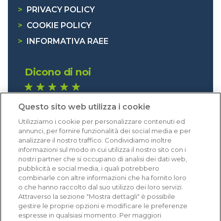
>
PRIVACY POLICY
>
COOKIE POLICY
>
INFORMATIVA RAEE
Dicono di noi
1.640 recensioni
Questo sito web utilizza i cookie
Eccellente (4,8)
Utilizziamo i cookie per personalizzare contenuti ed
Acquisti verificati
annunci, per fornire funzionalità dei social media e per
analizzare il nostro traffico. Condividiamo inoltre
informazioni sul modo in cui utilizza il nostro sito con i
nostri partner che si occupano di analisi dei dati web,
pubblicità e social media, i quali potrebbero
combinarle con altre informazioni che ha fornito loro
o che hanno raccolto dal suo utilizzo dei loro servizi.
Attraverso la sezione "Mostra dettagli" è possibile
gestire le proprie opzioni e modificare le preferenze
espresse in qualsiasi momento. Per maggiori