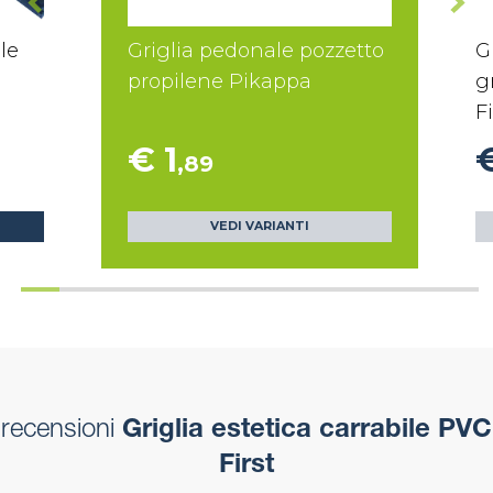
le
Griglia pedonale pozzetto
G
propilene Pikappa
g
Fi
€ 1
,89
VEDI VARIANTI
recensioni
Griglia estetica carrabile PVC
First