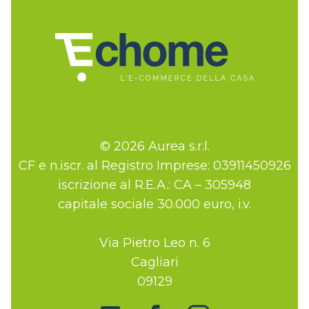
© 2026 Aurea s.r.l.
CF e n.iscr. al Registro Imprese: 03911450926
iscrizione al R.E.A.: CA – 305948
capitale sociale 30.000 euro, i.v.
Via Pietro Leo n. 6
Cagliari
09129