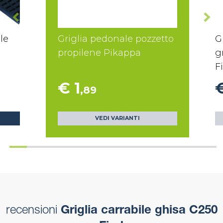
le
Griglia pedonale pozzetto
G
propilene Pikappa
g
Fi
€ 1
,89
VEDI VARIANTI
recensioni
Griglia carrabile ghisa C250