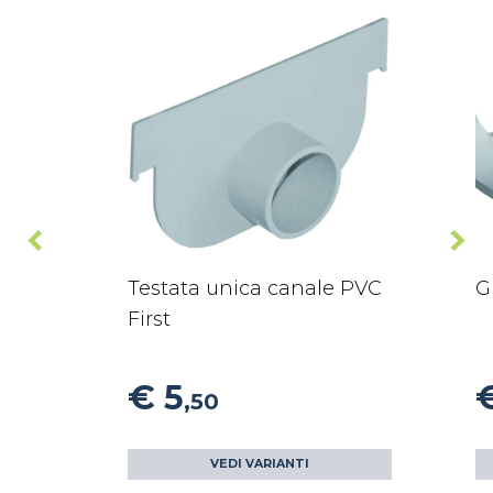
Testata unica canale PVC
G
First
€ 5
€
,50
VEDI VARIANTI