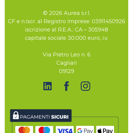
© 2026 Aurea s.r.l.
CF e n.iscr. al Registro Imprese: 03911450926
iscrizione al R.E.A.: CA – 305948
capitale sociale 30.000 euro, i.v.
Via Pietro Leo n. 6
Cagliari
09129