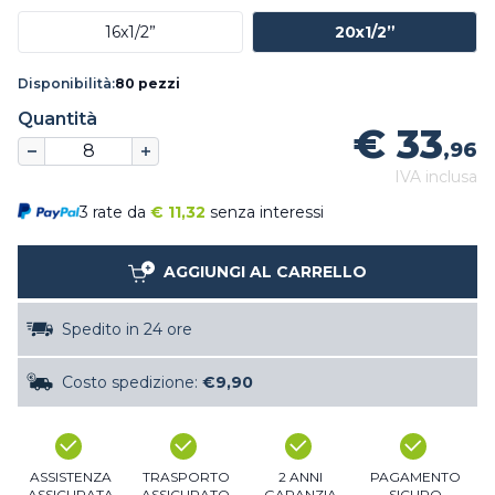
16x1/2”
20x1/2”
Disponibilità:
80 pezzi
Quantità
€ 33
,96
IVA inclusa
3 rate da
€
11,32
senza interessi
AGGIUNGI AL CARRELLO
Spedito in 24 ore
Costo spedizione:
€9,90
ASSISTENZA
TRASPORTO
2 ANNI
PAGAMENTO
ASSICURATA
ASSICURATO
GARANZIA
SICURO