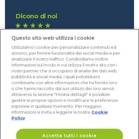
Dicono di noi
1.640 recensioni
Questo sito web utilizza i cookie
Eccellente (4,8)
Utilizziamo i cookie per personalizzare contenuti ed
Acquisti verificati
annunci, per fornire funzionalità dei social media e per
analizzare il nostro traffico. Condividiamo inoltre
informazioni sul modo in cui utilizza il nostro sito con i
nostri partner che si occupano di analisi dei dati web,
pubblicità e social media, i quali potrebbero
combinarle con altre informazioni che ha fornito loro
o che hanno raccolto dal suo utilizzo dei loro servizi.
Attraverso la sezione "Mostra dettagli" è possibile
gestire le proprie opzioni e modificare le preferenze
espresse in qualsiasi momento. Per maggiori
informazioni si invita a leggere la nostra
Cookie
Policy
Accetta tutti i cookie