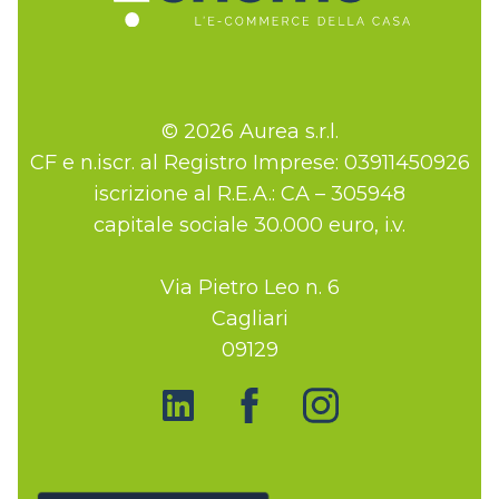
© 2026 Aurea s.r.l.
CF e n.iscr. al Registro Imprese: 03911450926
iscrizione al R.E.A.: CA – 305948
capitale sociale 30.000 euro, i.v.
Via Pietro Leo n. 6
Cagliari
09129