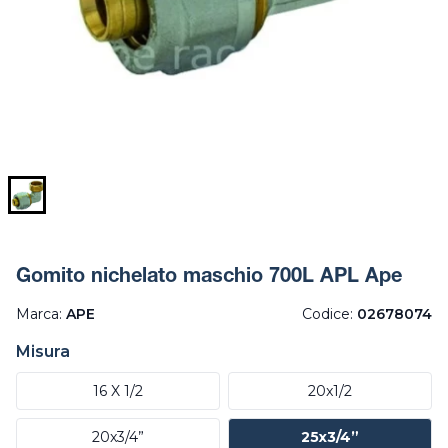
Gomito nichelato maschio 700L APL Ape
Marca:
APE
Codice:
02678074
Misura
16 X 1/2
20x1/2
20x3/4”
25x3/4”