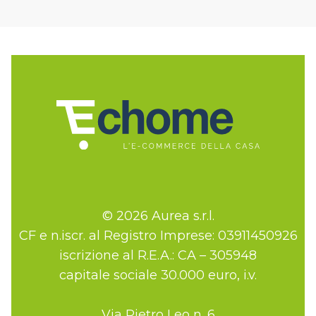
© 2026 Aurea s.r.l.
CF e n.iscr. al Registro Imprese: 03911450926
iscrizione al R.E.A.: CA – 305948
capitale sociale 30.000 euro, i.v.
Via Pietro Leo n. 6