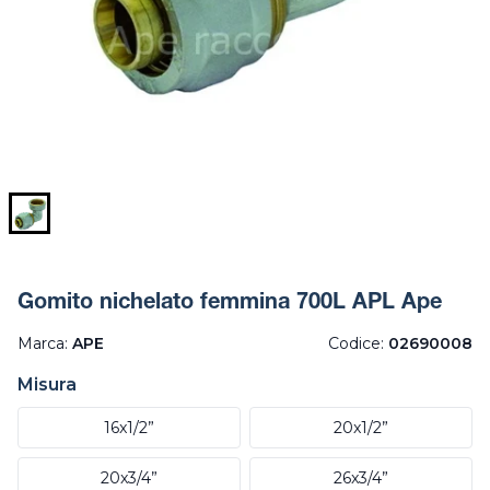
Gomito nichelato femmina 700L APL Ape
Marca:
APE
Codice:
02690008
Misura
16x1/2”
20x1/2”
20x3/4”
26x3/4”