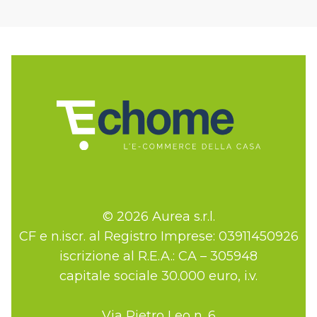
© 2026 Aurea s.r.l.
CF e n.iscr. al Registro Imprese: 03911450926
iscrizione al R.E.A.: CA – 305948
capitale sociale 30.000 euro, i.v.
Via Pietro Leo n. 6