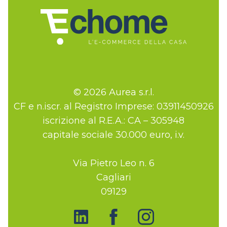
© 2026 Aurea s.r.l.
CF e n.iscr. al Registro Imprese: 03911450926
iscrizione al R.E.A.: CA – 305948
capitale sociale 30.000 euro, i.v.
Via Pietro Leo n. 6
Cagliari
09129