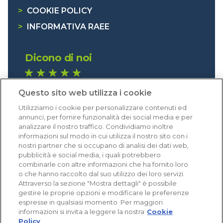
>
COOKIE POLICY
>
INFORMATIVA RAEE
Dicono di noi
1.640 recensioni
Questo sito web utilizza i cookie
Eccellente (4,8)
Utilizziamo i cookie per personalizzare contenuti ed
Acquisti verificati
annunci, per fornire funzionalità dei social media e per
analizzare il nostro traffico. Condividiamo inoltre
informazioni sul modo in cui utilizza il nostro sito con i
nostri partner che si occupano di analisi dei dati web,
pubblicità e social media, i quali potrebbero
combinarle con altre informazioni che ha fornito loro
o che hanno raccolto dal suo utilizzo dei loro servizi.
Attraverso la sezione "Mostra dettagli" è possibile
gestire le proprie opzioni e modificare le preferenze
espresse in qualsiasi momento. Per maggiori
informazioni si invita a leggere la nostra
Cookie
Policy