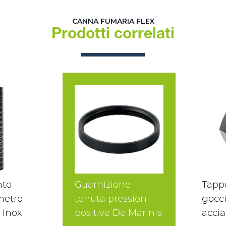
CANNA FUMARIA FLEX
Prodotti correlati
nto
Guarnizione
Tapp
 metro
tenuta pressioni
gocci
 Inox
positive De Marinis
accia