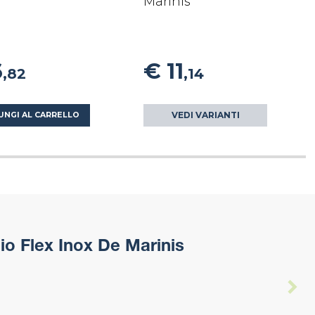
Marinis
6
€ 11
,82
,14
VEDI VARIANTI
UNGI AL CARRELLO
o Flex Inox De Marinis