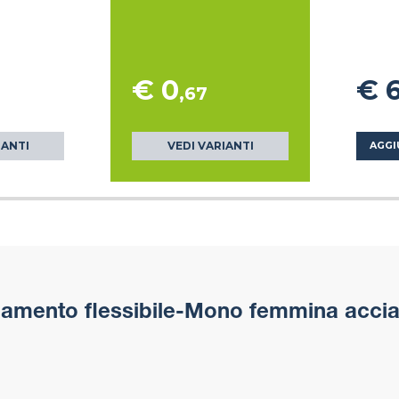
€ 0
€ 
,67
IANTI
VEDI VARIANTI
AGGI
amento flessibile-Mono femmina acciai