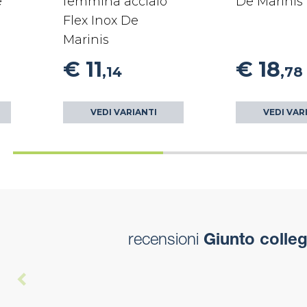
e
femmina acciaio
De Marinis
Flex Inox De
Marinis
€ 11
€ 18
,14
,78
VEDI VARIANTI
VEDI VAR
recensioni
Giunto colleg