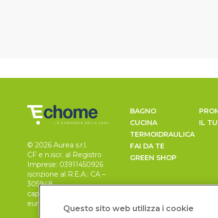
BAGNO
PRO
CUCINA
IL T
TERMOIDRAULICA
© 2026 Aurea s.r.l.
FAI DA TE
CF e n.iscr. al Registro
GREEN SHOP
Imprese: 03911450926
iscrizione al R.E.A.: CA –
305948
capitale sociale 30.000
euro, i.v.
Questo sito web utilizza i cookie