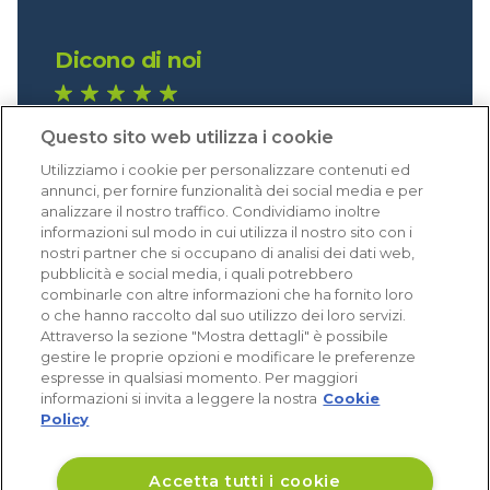
Dicono di noi
1.641 recensioni
Questo sito web utilizza i cookie
Eccellente (4,8)
Utilizziamo i cookie per personalizzare contenuti ed
Acquisti verificati
annunci, per fornire funzionalità dei social media e per
analizzare il nostro traffico. Condividiamo inoltre
informazioni sul modo in cui utilizza il nostro sito con i
nostri partner che si occupano di analisi dei dati web,
pubblicità e social media, i quali potrebbero
combinarle con altre informazioni che ha fornito loro
o che hanno raccolto dal suo utilizzo dei loro servizi.
Attraverso la sezione "Mostra dettagli" è possibile
gestire le proprie opzioni e modificare le preferenze
espresse in qualsiasi momento. Per maggiori
informazioni si invita a leggere la nostra
Cookie
Policy
Accetta tutti i cookie