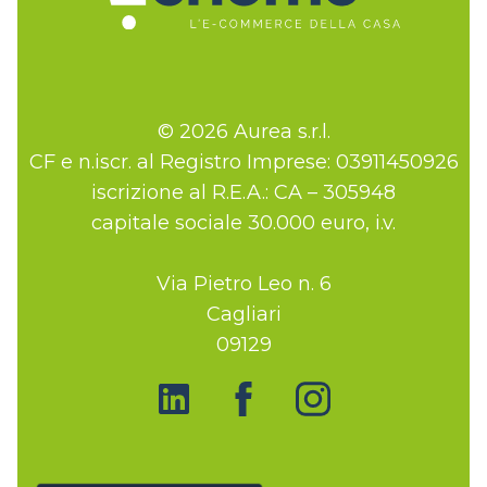
© 2026 Aurea s.r.l.
CF e n.iscr. al Registro Imprese: 03911450926
iscrizione al R.E.A.: CA – 305948
capitale sociale 30.000 euro, i.v.
Via Pietro Leo n. 6
Cagliari
09129