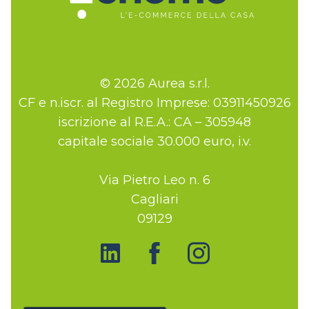
© 2026 Aurea s.r.l.
CF e n.iscr. al Registro Imprese: 03911450926
iscrizione al R.E.A.: CA – 305948
capitale sociale 30.000 euro, i.v.
Via Pietro Leo n. 6
Cagliari
09129