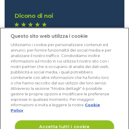
Dicono di noi
1.641 recensioni
Questo sito web utilizza i cookie
Eccellente (4,8)
Utilizziamo i cookie per personalizzare contenuti ed
Acquisti verificati
annunci, per fornire funzionalità dei social media e per
analizzare il nostro traffico. Condividiamo inoltre
informazioni sul modo in cui utilizza il nostro sito con i
nostri partner che si occupano di analisi dei dati web,
pubblicità e social media, i quali potrebbero
combinarle con altre informazioni che ha fornito loro
o che hanno raccolto dal suo utilizzo dei loro servizi.
Attraverso la sezione "Mostra dettagli" è possibile
gestire le proprie opzioni e modificare le preferenze
espresse in qualsiasi momento. Per maggiori
informazioni si invita a leggere la nostra
Cookie
Policy
Accetta tutti i cookie