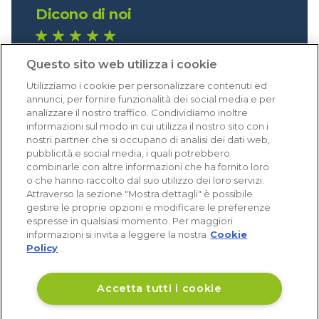
Dicono di noi
1.640 recensioni
Questo sito web utilizza i cookie
Eccellente (4,8)
Utilizziamo i cookie per personalizzare contenuti ed
Acquisti verificati
annunci, per fornire funzionalità dei social media e per
analizzare il nostro traffico. Condividiamo inoltre
informazioni sul modo in cui utilizza il nostro sito con i
nostri partner che si occupano di analisi dei dati web,
pubblicità e social media, i quali potrebbero
combinarle con altre informazioni che ha fornito loro
o che hanno raccolto dal suo utilizzo dei loro servizi.
Attraverso la sezione "Mostra dettagli" è possibile
gestire le proprie opzioni e modificare le preferenze
espresse in qualsiasi momento. Per maggiori
informazioni si invita a leggere la nostra
Cookie
Policy
Accetta tutti i cookie