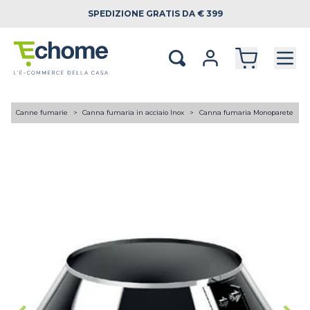
SPEDIZIONE
GRATIS DA € 399
A
Canne fumarie
Canna fumaria in acciaio Inox
Canna fumaria Monoparete