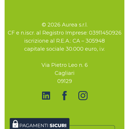
© 2026 Aurea s.r.l.
CF e n.iscr. al Registro Imprese: 03911450926
iscrizione al R.E.A.: CA – 305948
capitale sociale 30.000 euro, i.v.
Via Pietro Leo n. 6
Cagliari
09129