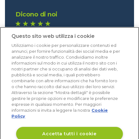
Dicono di noi
1.640 recensioni
Questo sito web utilizza i cookie
Eccellente (4,8)
Utilizziamo i cookie per personalizzare contenuti ed
Acquisti verificati
annunci, per fornire funzionalità dei social media e per
analizzare il nostro traffico. Condividiamo inoltre
informazioni sul modo in cui utilizza il nostro sito con i
nostri partner che si occupano di analisi dei dati web,
pubblicità e social media, i quali potrebbero
combinarle con altre informazioni che ha fornito loro
o che hanno raccolto dal suo utilizzo dei loro servizi.
Attraverso la sezione "Mostra dettagli" è possibile
gestire le proprie opzioni e modificare le preferenze
espresse in qualsiasi momento. Per maggiori
informazioni si invita a leggere la nostra
Cookie
Policy
Accetta tutti i cookie