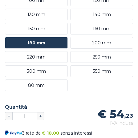
100 mm
120 mm
130 mm
140 mm
150 mm
160 mm
180 mm
200 mm
220 mm
250 mm
300 mm
350 mm
80 mm
Quantità
€ 54
,23
IVA inclusa
3 rate da
€
18,08
senza interessi