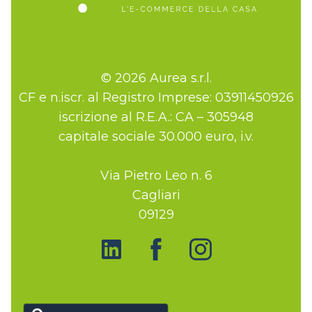
© 2026 Aurea s.r.l.
CF e n.iscr. al Registro Imprese: 03911450926
iscrizione al R.E.A.: CA – 305948
capitale sociale 30.000 euro, i.v.
Via Pietro Leo n. 6
Cagliari
09129