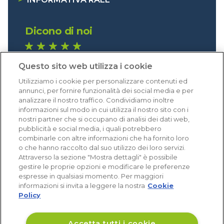
Dicono di noi
1.641 recensioni
Questo sito web utilizza i cookie
Eccellente (4,8)
Utilizziamo i cookie per personalizzare contenuti ed
Acquisti verificati
annunci, per fornire funzionalità dei social media e per
analizzare il nostro traffico. Condividiamo inoltre
informazioni sul modo in cui utilizza il nostro sito con i
nostri partner che si occupano di analisi dei dati web,
pubblicità e social media, i quali potrebbero
combinarle con altre informazioni che ha fornito loro
o che hanno raccolto dal suo utilizzo dei loro servizi.
Attraverso la sezione "Mostra dettagli" è possibile
gestire le proprie opzioni e modificare le preferenze
espresse in qualsiasi momento. Per maggiori
informazioni si invita a leggere la nostra
Cookie
Policy
Accetta tutti i cookie