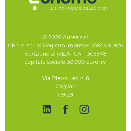
© 2026 Aurea s.r.l.
CF e n.iscr. al Registro Imprese: 03911450926
iscrizione al R.E.A.: CA – 305948
capitale sociale 30.000 euro, i.v.
Via Pietro Leo n. 6
Cagliari
09129