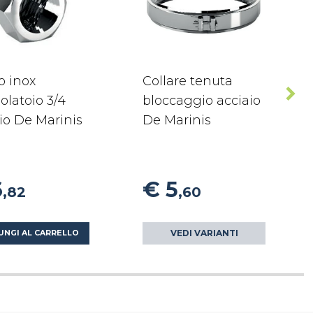
o inox
Collare tenuta
olatoio 3/4
bloccaggio acciaio
io De Marinis
De Marinis
6
€ 5
,82
,60
VEDI VARIANTI
UNGI AL CARRELLO