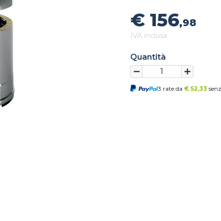
€ 156
,98
IVA inclusa
Quantità
3 rate da
€
52,33
senz