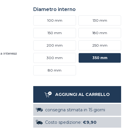
Diametro interno
100 mm
130 mm
150 mm
180 mm
200 mm
250 mm
a interessi
300 mm
350 mm
80 mm
AGGIUNGI AL CARRELLO
consegna stimata in 15 giorni
Costo spedizione:
€9,90