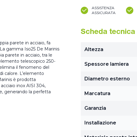
ASSISTENZA
ASSICURATA
Scheda tecnica
ia parete in acciaio, fa
a. La gamma Iso25 De Marinis
Altezza
 parete in acciaio, tra le
L’elemento telescopico 250-
Spessore lamiera
elimina il fenomeno del
di calore. L’elemento
Diametro esterno
arinis è prodotta
acciaio inox AISI 304,
re, generando la perfetta
Marcatura
Garanzia
Installazione