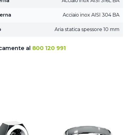
erna
Acciaio inox AISI 316L BA
terna
Acciaio inox AISI 304 BA
o
Aria statica spessore 10 mm
icamente al
800 120 991