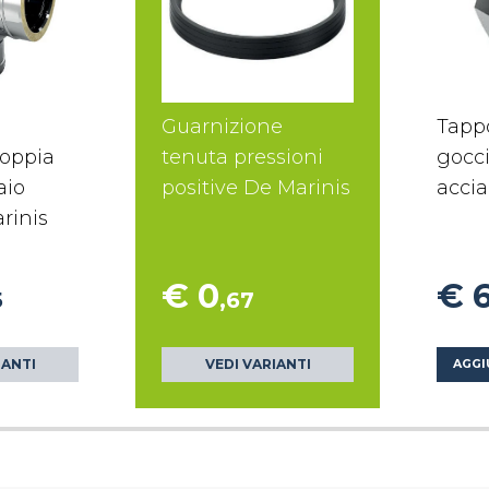
Guarnizione
Tapp
doppia
tenuta pressioni
gocci
aio
positive De Marinis
accia
rinis
€ 0
€ 
5
,67
IANTI
VEDI VARIANTI
AGGI