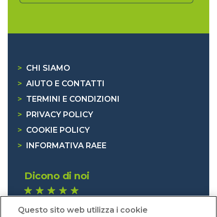
>
CHI SIAMO
>
AIUTO E CONTATTI
>
TERMINI E CONDIZIONI
>
PRIVACY POLICY
>
COOKIE POLICY
>
INFORMATIVA RAEE
Dicono di noi
1.641 recensioni
Questo sito web utilizza i cookie
Eccellente (4,8)