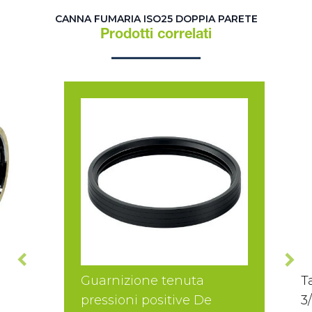
CANNA FUMARIA ISO25 DOPPIA PARETE
Prodotti correlati
Guarnizione tenuta
T
pressioni positive De
3