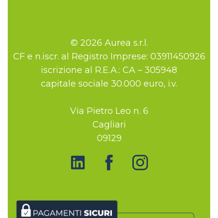
© 2026 Aurea s.r.l.
CF e n.iscr. al Registro Imprese: 03911450926
iscrizione al R.E.A.: CA – 305948
capitale sociale 30.000 euro, i.v.
Via Pietro Leo n. 6
Cagliari
09129