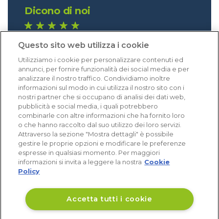
Dicono di noi
1.641 recensioni
Questo sito web utilizza i cookie
Eccellente (4,8)
Utilizziamo i cookie per personalizzare contenuti ed
Acquisti verificati
annunci, per fornire funzionalità dei social media e per
analizzare il nostro traffico. Condividiamo inoltre
informazioni sul modo in cui utilizza il nostro sito con i
nostri partner che si occupano di analisi dei dati web,
pubblicità e social media, i quali potrebbero
combinarle con altre informazioni che ha fornito loro
o che hanno raccolto dal suo utilizzo dei loro servizi.
Attraverso la sezione "Mostra dettagli" è possibile
gestire le proprie opzioni e modificare le preferenze
espresse in qualsiasi momento. Per maggiori
informazioni si invita a leggere la nostra
Cookie
Policy
Accetta tutti i cookie