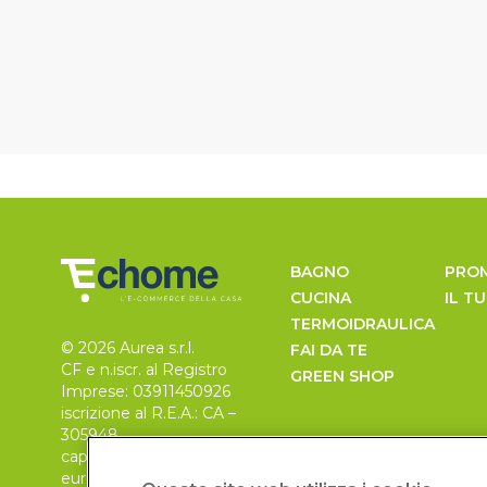
BAGNO
PRO
CUCINA
IL T
TERMOIDRAULICA
© 2026 Aurea s.r.l.
FAI DA TE
CF e n.iscr. al Registro
GREEN SHOP
Imprese: 03911450926
iscrizione al R.E.A.: CA –
305948
capitale sociale 30.000
euro, i.v.