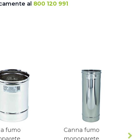
icamente al
800 120 991
a fumo
Canna fumo
parete
monoparete