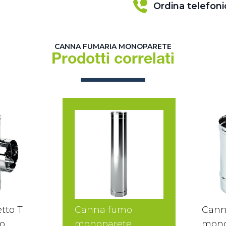
Ordina telefon
CANNA FUMARIA MONOPARETE
Prodotti correlati
tto T
Canna fumo
Cann
o
monoparete
mono