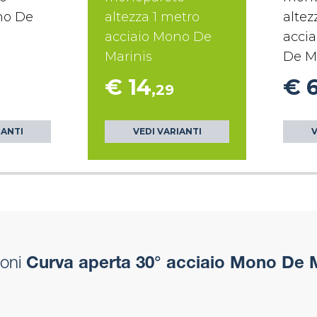
no De
altezza 1 metro
altez
acciaio Mono De
accia
Marinis
De M
€ 14
€ 
,29
IANTI
VEDI VARIANTI
V
oni
Curva aperta 30° acciaio Mono De M