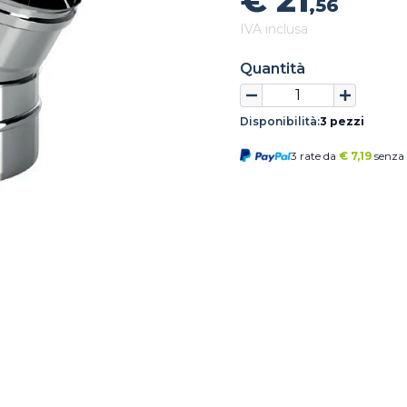
€ 21
,56
IVA inclusa
Quantità
Disponibilità:
3 pezzi
3 rate da
€
7,19
senza 