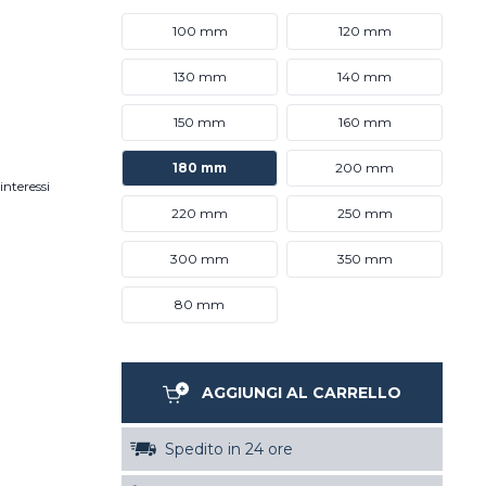
100 mm
120 mm
130 mm
140 mm
150 mm
160 mm
180 mm
200 mm
interessi
220 mm
250 mm
300 mm
350 mm
80 mm
AGGIUNGI AL CARRELLO
Spedito in 24 ore