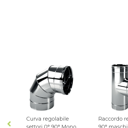
Curva regolabile
Raccordo re
settori 0° 90° Mono
90° maschi