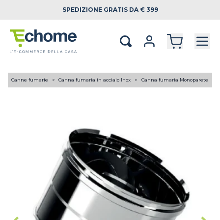
SPEDIZIONE
GRATIS DA € 399
A
Canne fumarie
Canna fumaria in acciaio Inox
Canna fumaria Monoparete