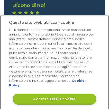
Dicono di noi
1.640 recensioni
Questo sito web utilizza i cookie
Eccellente (4,8)
Utilizziamo i cookie per personalizzare contenuti ed
Acquisti verificati
annunci, per fornire funzionalità dei social media e per
analizzare il nostro traffico. Condividiamo inoltre
informazioni sul modo in cui utilizza il nostro sito con i
nostri partner che si occupano di analisi dei dati web,
pubblicità e social media, i quali potrebbero
combinarle con altre informazioni che ha fornito loro
o che hanno raccolto dal suo utilizzo dei loro servizi.
Attraverso la sezione "Mostra dettagli" è possibile
gestire le proprie opzioni e modificare le preferenze
espresse in qualsiasi momento. Per maggiori
informazioni si invita a leggere la nostra
Cookie
Policy
Accetta tutti i cookie