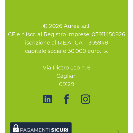
© 2026 Aurea s.r.l.
CF e n.iscr. al Registro Imprese: 03911450926
iscrizione al R.E.A.: CA – 305948
capitale sociale 30.000 euro, i.v.
Via Pietro Leo n. 6
Cagliari
09129