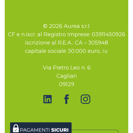
© 2026 Aurea s.r.l.
CF e n.iscr. al Registro Imprese: 03911450926
iscrizione al R.E.A.: CA – 305948
capitale sociale 30.000 euro, i.v.
Via Pietro Leo n. 6
Cagliari
09129