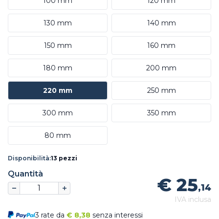
100 mm
120 mm
130 mm
140 mm
150 mm
160 mm
180 mm
200 mm
220 mm
250 mm
300 mm
350 mm
80 mm
Disponibilità:
13 pezzi
Quantità
€ 25
,14
IVA inclusa
3 rate da
€
8,38
senza interessi