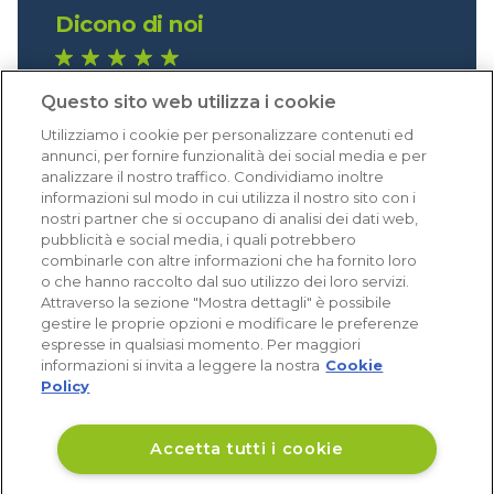
Dicono di noi
1.640 recensioni
Questo sito web utilizza i cookie
Eccellente (4,8)
Utilizziamo i cookie per personalizzare contenuti ed
Acquisti verificati
annunci, per fornire funzionalità dei social media e per
analizzare il nostro traffico. Condividiamo inoltre
informazioni sul modo in cui utilizza il nostro sito con i
nostri partner che si occupano di analisi dei dati web,
pubblicità e social media, i quali potrebbero
combinarle con altre informazioni che ha fornito loro
o che hanno raccolto dal suo utilizzo dei loro servizi.
Attraverso la sezione "Mostra dettagli" è possibile
gestire le proprie opzioni e modificare le preferenze
espresse in qualsiasi momento. Per maggiori
informazioni si invita a leggere la nostra
Cookie
Policy
Accetta tutti i cookie