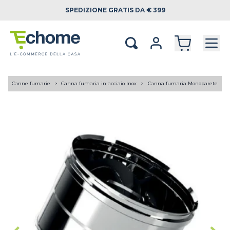
SPEDIZIONE
GRATIS DA € 399
A
Canne fumarie
Canna fumaria in acciaio Inox
Canna fumaria Monoparete